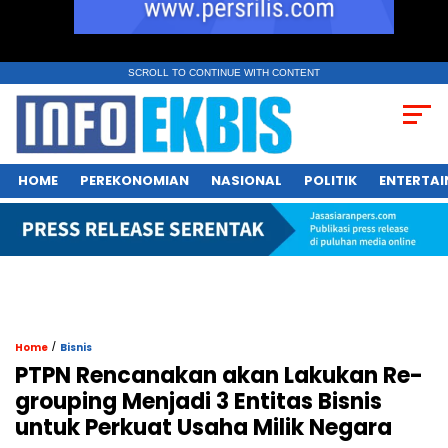
SCROLL TO CONTINUE WITH CONTENT
HOME
PEREKONOMIAN
NASIONAL
POLITIK
ENTERTA
/
Home
Bisnis
PTPN Rencanakan akan Lakukan Re-
grouping Menjadi 3 Entitas Bisnis
untuk Perkuat Usaha Milik Negara