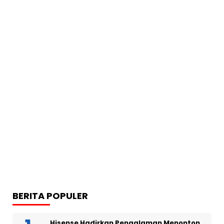
BERITA POPULER
Hisense Hadirkan Pengalaman Menonton