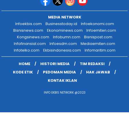
MEDIA NETWORK
Infoekbis.com
Businesstoday.id
Infoekonomi.com
Bisnisnews.com
Ekonominews.com
Infoemiten.com
Kongsinews.com
Infobumn.com
Bisnispost.com
Infofinansial.com
Infoesdm.com
Mediaemiten.com
Infotelko.com
Ekbisindonesia.com
Infomaritim.com
HOME
HISTORI MEDIA
TIM REDAKSI
KODE ETIK
PEDOMAN MEDIA
HAK JAWAB
KONTAK IKLAN
INFO EKBIS NETWORK @2023