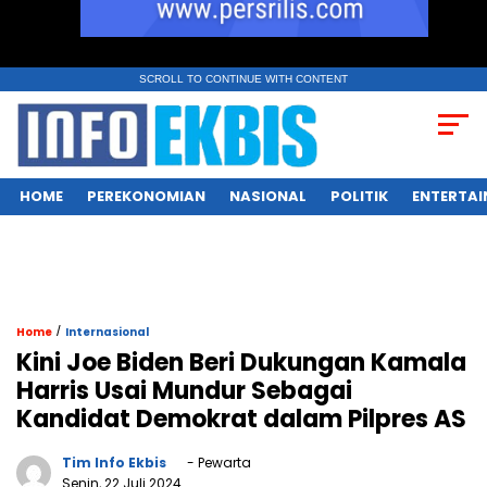
SCROLL TO CONTINUE WITH CONTENT
HOME
PEREKONOMIAN
NASIONAL
POLITIK
ENTERTA
/
Home
Internasional
Kini Joe Biden Beri Dukungan Kamala
Harris Usai Mundur Sebagai
Kandidat Demokrat dalam Pilpres AS
Tim Info Ekbis
- Pewarta
Senin, 22 Juli 2024