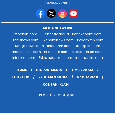
+628557777888
MEDIA NETWORK
Infoekbis.com
Businesstoday.id
Infoekonomi.com
Bisnisnews.com
Ekonominews.com
Infoemiten.com
Kongsinews.com
Infobumn.com
Bisnispost.com
Infofinansial.com
Infoesdm.com
Mediaemiten.com
Infotelko.com
Ekbisindonesia.com
Infomaritim.com
HOME
HISTORI MEDIA
TIM REDAKSI
KODE ETIK
PEDOMAN MEDIA
HAK JAWAB
KONTAK IKLAN
INFO EKBIS NETWORK @2023