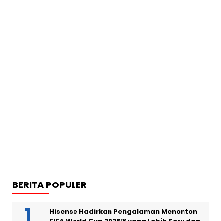
BERITA POPULER
Hisense Hadirkan Pengalaman Menonton
FIFA World Cup 2026™ yang Lebih Seru dan