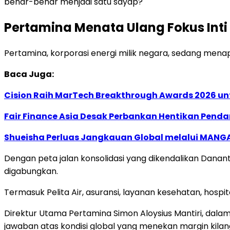
benar-benar menjadi satu sayap?
Pertamina Menata Ulang Fokus Inti 
Pertamina, korporasi energi milik negara, sedang menapa
Baca Juga:
Cision Raih MarTech Breakthrough Awards 2026 untu
Fair Finance Asia Desak Perbankan Hentikan Penda
Shueisha Perluas Jangkauan Global melalui MANGA
Dengan peta jalan konsolidasi yang dikendalikan Danan
digabungkan.
Termasuk Pelita Air, asuransi, layanan kesehatan, hospita
Direktur Utama Pertamina Simon Aloysius Mantiri, dala
jawaban atas kondisi global yang menekan margin kilan