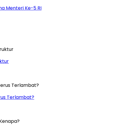
na Menteri Ke-5 RI
ktur
rus Terlambat?