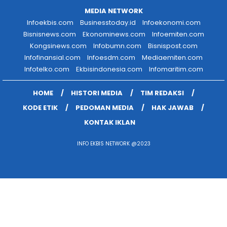
MEDIA NETWORK
Infoekbis.com
Businesstoday.id
Infoekonomi.com
Bisnisnews.com
Ekonominews.com
Infoemiten.com
Kongsinews.com
Infobumn.com
Bisnispost.com
Infofinansial.com
Infoesdm.com
Mediaemiten.com
Infotelko.com
Ekbisindonesia.com
Infomaritim.com
HOME
HISTORI MEDIA
TIM REDAKSI
KODE ETIK
PEDOMAN MEDIA
HAK JAWAB
KONTAK IKLAN
INFO EKBIS NETWORK @2023