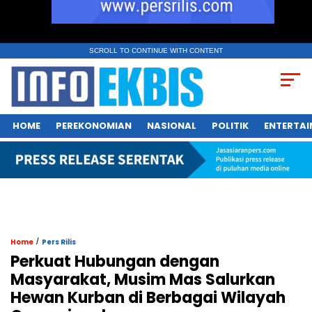
SCROLL TO CONTINUE WITH CONTENT
HOME
PEREKONOMIAN
NASIONAL
POLITIK
ENTERTA
/
Home
Pers Rilis
Perkuat Hubungan dengan
Masyarakat, Musim Mas Salurkan
Hewan Kurban di Berbagai Wilayah