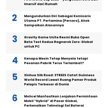
Imersif dari Rumah
Mengundurkan Diri Sebagai Komisaris
Utama PT. Pertamina (Persero), Ahok
Sampaikan Alasannya
Gravity Game Unite Resmi Buka Open
Beta Test Kedua Ragnarok Zero: Global
untuk PC
Kenapa Mesin Tetap Menyala tetapi
Pesanan Pabrik Terus Terlambat?
Xinhua Silk Road: 3TREES Catat Guinness
World Record Lewat Ruang Pamer Produk
Pelapis Terbesar di Dunia
Molicel Manfaatkan Lonjakan Permintaan
Mobil “Hybrid” di Pasar Global,
Perkenalkan Teknologi Sel Baterai