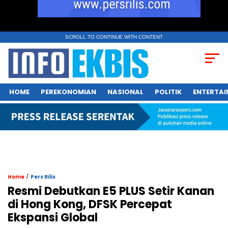
SCROLL TO CONTINUE WITH CONTENT
HOME
PEREKONOMIAN
NASIONAL
POLITIK
ENTERTA
/
Home
Pers Rilis
Resmi Debutkan E5 PLUS Setir Kanan
di Hong Kong, DFSK Percepat
Ekspansi Global