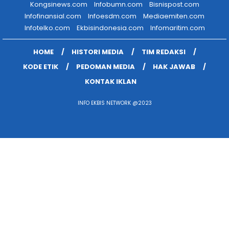
Kongsinews.com
Infobumn.com
Bisnispost.com
Infofinansial.com
Infoesdm.com
Mediaemiten.com
Infotelko.com
Ekbisindonesia.com
Infomaritim.com
HOME
HISTORI MEDIA
TIM REDAKSI
KODE ETIK
PEDOMAN MEDIA
HAK JAWAB
KONTAK IKLAN
INFO EKBIS NETWORK @2023