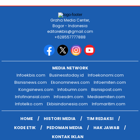
Graha Media Center,
Bogor - Indonesia
editorekbis@gmail.com
+628557777888
MEDIA NETWORK
Infoekbis.com
Businesstoday.id
Infoekonomi.com
Bisnisnews.com
Ekonominews.com
Infoemiten.com
Kongsinews.com
Infobumn.com
Bisnispost.com
Infofinansial.com
Infoesdm.com
Mediaemiten.com
Infotelko.com
Ekbisindonesia.com
Infomaritim.com
HOME
HISTORI MEDIA
TIM REDAKSI
KODE ETIK
PEDOMAN MEDIA
HAK JAWAB
KONTAK IKLAN