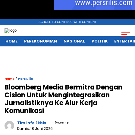
SCROLL TO CONTINUE WITH CONTENT
HOME
PEREKONOMIAN
NASIONAL
POLITIK
ENTERTA
/
Home
Pers Rilis
Bloomberg Media Bermitra Dengan
Cision Untuk Mengintegrasikan
Jurnalistiknya Ke Alur Kerja
Komunikasi
Tim Info Ekbis
- Pewarta
Kamis, 18 Juni 2026