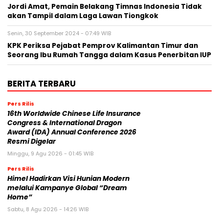
Jordi Amat, Pemain Belakang Timnas Indonesia Tidak
akan Tampil dalam Laga Lawan Tiongkok
Senin, 30 September 2024 - 07:49 WIB
KPK Periksa Pejabat Pemprov Kalimantan Timur dan
Seorang Ibu Rumah Tangga dalam Kasus Penerbitan IUP
BERITA TERBARU
Pers Rilis
16th Worldwide Chinese Life Insurance
Congress & International Dragon
Award (IDA) Annual Conference 2026
Resmi Digelar
Minggu, 9 Agu 2026 - 01:45 WIB
Pers Rilis
Himel Hadirkan Visi Hunian Modern
melalui Kampanye Global “Dream
Home”
Sabtu, 8 Agu 2026 - 14:26 WIB