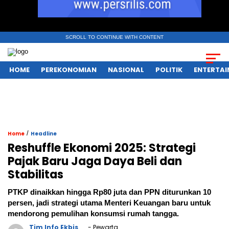
SCROLL TO CONTINUE WITH CONTENT
HOME
PEREKONOMIAN
NASIONAL
POLITIK
ENTERTA
/
Home
Headline
Reshuffle Ekonomi 2025: Strategi
Pajak Baru Jaga Daya Beli dan
Stabilitas
PTKP dinaikkan hingga Rp80 juta dan PPN diturunkan 10
persen, jadi strategi utama Menteri Keuangan baru untuk
mendorong pemulihan konsumsi rumah tangga.
Tim Info Ekbis
- Pewarta