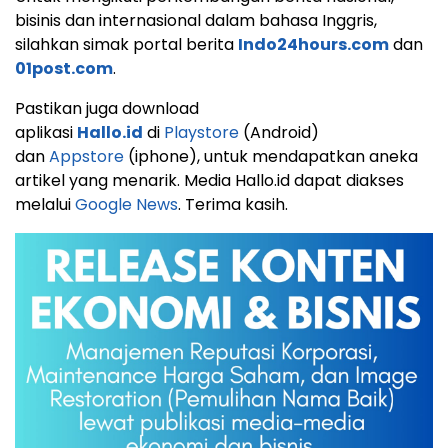
bisinis dan internasional dalam bahasa Inggris,
silahkan simak portal berita
Indo24hours.com
dan
01post.com
.
Pastikan juga download
aplikasi
Hallo.id
di
Playstore
(Android)
dan
Appstore
(iphone), untuk mendapatkan aneka
artikel yang menarik. Media Hallo.id dapat diakses
melalui
Google News
. Terima kasih.