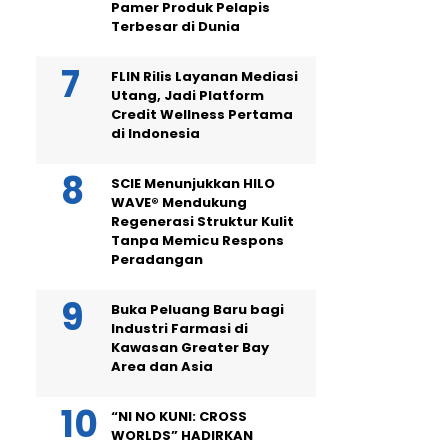
Pamer Produk Pelapis
Terbesar di Dunia
FLIN Rilis Layanan Mediasi
Utang, Jadi Platform
Credit Wellness Pertama
di Indonesia
SCIE Menunjukkan HILO
WAVE® Mendukung
Regenerasi Struktur Kulit
Tanpa Memicu Respons
Peradangan
Buka Peluang Baru bagi
Industri Farmasi di
Kawasan Greater Bay
Area dan Asia
“NI NO KUNI: CROSS
WORLDS” HADIRKAN