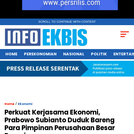
SCROLL TO CONTINUE WITH CONTENT
HOME
PEREKONOMIAN
NASIONAL
POLITIK
ENTERTA
/
Home
Ekonomi
Perkuat Kerjasama Ekonomi,
Prabowo Subianto Duduk Bareng
Para Pimpinan Perusahaan Besar