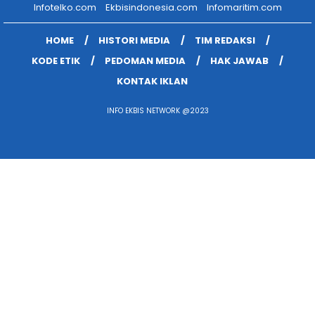
Infotelko.com
Ekbisindonesia.com
Infomaritim.com
HOME
HISTORI MEDIA
TIM REDAKSI
KODE ETIK
PEDOMAN MEDIA
HAK JAWAB
KONTAK IKLAN
INFO EKBIS NETWORK @2023