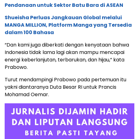
Pendanaan untuk Sektor Batu Bara di ASEAN
Shueisha Perluas Jangkauan Global melalui
MANGA MILLION, Platform Manga yang Tersedia
dalam 100 Bahasa
“Dan kami juga diberkati dengan kenyataan bahwa
Indonesia tidak lama lagi akan mampu mencapai
energi keberlanjutan, terbarukan, dan hijau,” kata
Prabowo.
Turut mendampingi Prabowo pada pertemuan itu
yakni diantaranya Duta Besar RI untuk Prancis
Mohamad Oemar.