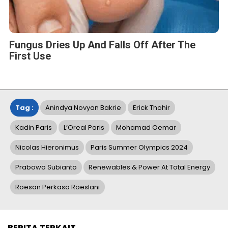
Fungus Dries Up And Falls Off After The
First Use
Tag :
Anindya Novyan Bakrie
Erick Thohir
Kadin Paris
L’Oreal Paris
Mohamad Oemar
Nicolas Hieronimus
Paris Summer Olympics 2024
Prabowo Subianto
Renewables & Power At Total Energy
Roesan Perkasa Roeslani
BERITA TERKAIT