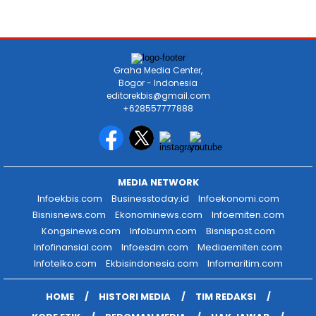
Graha Media Center,
Bogor - Indonesia
editorekbis@gmail.com
+628557777888
MEDIA NETWORK
Infoekbis.com
Businesstoday.id
Infoekonomi.com
Bisnisnews.com
Ekonominews.com
Infoemiten.com
Kongsinews.com
Infobumn.com
Bisnispost.com
Infofinansial.com
Infoesdm.com
Mediaemiten.com
Infotelko.com
Ekbisindonesia.com
Infomaritim.com
HOME
HISTORI MEDIA
TIM REDAKSI