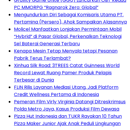
Gravity Game Unite (GGU) Luncurkan OBT Kedua
PC MMORPG “Ragnarok Zero: Global”
Mengundurkan Diri Sebagai Komisaris Utama PT.
Pertamina (Persero), Ahok Sampaikan Alasannya
Molicel Manfaatkan Lonjakan Permintaan Mobil
“Hybrid” di Pasar Global, Perkenalkan Teknologi
Sel Baterai Generasi Terbaru
Kenapa Mesin Tetap Menyala tetapi Pesanan
Pabrik Terus Terlambat?
Xinhua Silk Road: 3TREES Catat Guinness World
Record Lewat Ruang Pamer Produk Pelapis
Terbesar di Dunia
FLIN Rilis Layanan Mediasi Utang, Jadi Platform
Credit Wellness Pertama di Indonesia
Pemeran Film Virly Virginia Datangi Ditreskrimsus
Polda Metro Jaya, Kasus Produksi Film Dewasa
Pizza Hut Indonesia dan TUKR Rayakan 10 Tahun
Pizza Maker Junior Ajak Anak Peduli Lingkungan