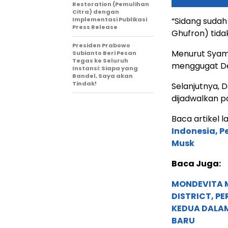
Restoration (Pemulihan
Citra) dengan
Implementasi Publikasi
“Sidang sudah
Press Release
Ghufron) tidak
Presiden Prabowo
Menurut Syams
Subianto Beri Pesan
Tegas ke Seluruh
menggugat De
Instansi: Siapa yang
Bandel, Saya akan
Tindak!
Selanjutnya,
dijadwalkan p
Baca artikel la
Indonesia, P
Musk
Baca Juga:
MONDEVITA 
DISTRICT, P
KEDUA DALA
BARU