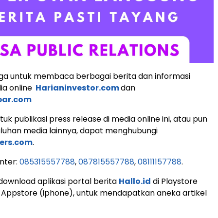
ga untuk membaca berbagai berita dan informasi
ia online
Harianinvestor.com
dan
bar.com
k publikasi press release di media online ini, atau pun
uluhan media lainnya, dapat menghubungi
ers.com
.
nter:
085315557788
,
087815557788
,
08111157788
.
download aplikasi portal berita
Hallo.id
di Playstore
 Appstore (iphone), untuk mendapatkan aneka artikel