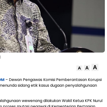
)
A
A
A
OM
– Dewan Pengawas Komisi Pemberantasan Korupsi
menunda sidang etik kasus dugaan penyalahgunaan
lahgunaan wewenang dilakukan Wakil Ketua KPK Nurul
 proses mutasi pegawai di Kementerian Pertanian