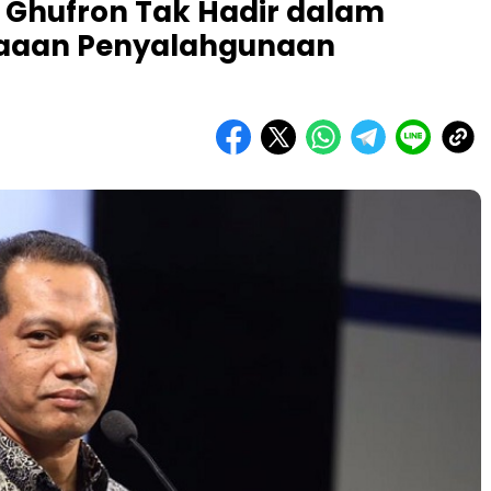
l Ghufron Tak Hadir dalam
gaaan Penyalahgunaan