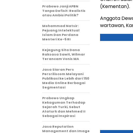
(Kementan).
Prabowo Janji APBN
Tanpa Defisit: Realistis
atau Ambisi Politik?
Anggota Dewa
wartawan, Kam
Mohammad Natsir:
Pejuang Intelektual
Islam Dan Perdana
Menteri Ke-5 RI
Kejagung Sita Dana
Raksasa Sawit, Wilmar
Terancam Vonis MA
Jasa Siaran Pers
Persriliscom Melayani
Publikasi ke Lebih dari 150
Media Online Berbagai
Segmentasi
Prabowo Ungkap
Kekaguman Terhadap
Sejarah Turki, Sebut
Ataturk dan Mehmed II
Sebagai Inspirasi
Jasa Reputation
Management dan Image