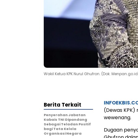
Wakil Ketua KPK Nurul Ghufron. (Dok. Menpan.go.id
INFOEKBIS.C
Berita Terkait
(Dewas KPK) 
Penyerahan Jabatan
wewenang.
Kabais TNI Dipandang
Sebagai Teladan Positif
bagi Tata Kelola
Dugaan penya
Organisasi Negara
Ghufron dalam