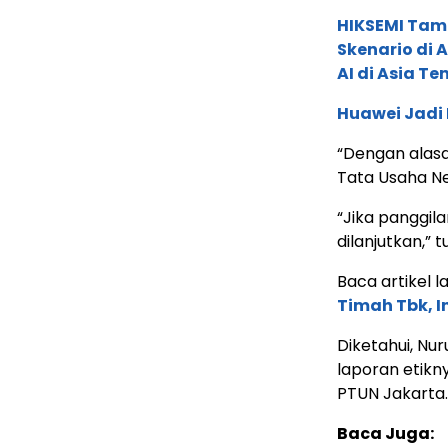
HIKSEMI Tam
Skenario di
AI di Asia T
Huawei Jadi
“Dengan alas
Tata Usaha N
“Jika panggila
dilanjutkan,” t
Baca artikel la
Timah Tbk, I
Diketahui, N
laporan etikn
PTUN Jakarta.
Baca Juga: