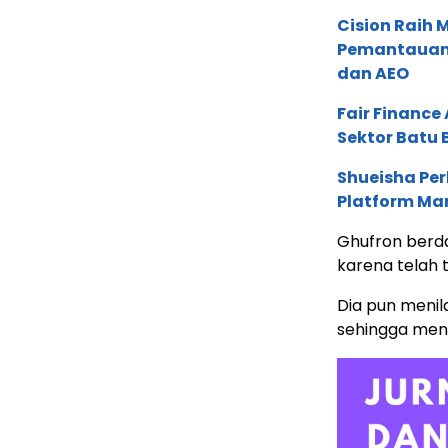
Cision Raih
Pemantauan d
dan AEO
Fair Financ
Sektor Batu 
Shueisha Pe
Platform Ma
Ghufron berda
karena telah t
Dia pun menila
sehingga men