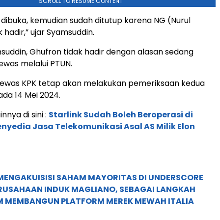
SCROLL TO RESUME CONTENT
 dibuka, kemudian sudah ditutup karena NG (Nurul
 hadir,” ujar Syamsuddin.
uddin, Ghufron tidak hadir dengan alasan sedang
was melalui PTUN.
 Dewas KPK tetap akan melakukan pemeriksaan kedua
ada 14 Mei 2024.
innya di sini :
Starlink Sudah Boleh Beroperasi di
enyedia Jasa Telekomunikasi Asal AS Milik Elon
MENGAKUISISI SAHAM MAYORITAS DI UNDERSCORE
ERUSAHAAN INDUK MAGLIANO, SEBAGAI LANGKAH
M MEMBANGUN PLATFORM MEREK MEWAH ITALIA