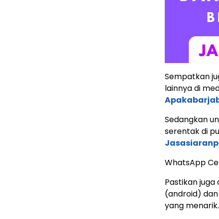
Sempatkan ju
lainnya di med
Apakabarja
Sedangkan untu
serentak di p
Jasasiaranp
WhatsApp Ce
Pastikan juga 
(android) dan
yang menarik.