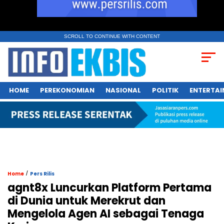
SCROLL TO CONTINUE WITH CONTENT
HOME
PEREKONOMIAN
NASIONAL
POLITIK
ENTERTA
/
Home
Pers Rilis
agnt8x Luncurkan Platform Pertama
di Dunia untuk Merekrut dan
Mengelola Agen AI sebagai Tenaga