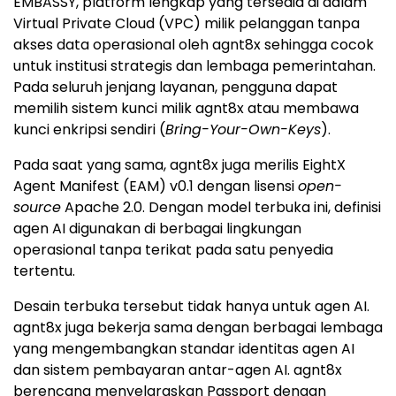
EMBASSY, platform lengkap yang tersedia di dalam
Virtual Private Cloud (VPC) milik pelanggan tanpa
akses data operasional oleh agnt8x sehingga cocok
untuk institusi strategis dan lembaga pemerintahan.
Pada seluruh jenjang layanan, pengguna dapat
memilih sistem kunci milik agnt8x atau membawa
kunci enkripsi sendiri (
Bring-Your-Own-Keys
).
Pada saat yang sama, agnt8x juga merilis EightX
Agent Manifest (EAM) v0.1 dengan lisensi
open-
source
Apache 2.0. Dengan model terbuka ini, definisi
agen AI digunakan di berbagai lingkungan
operasional tanpa terikat pada satu penyedia
tertentu.
Desain terbuka tersebut tidak hanya untuk agen AI.
agnt8x juga bekerja sama dengan berbagai lembaga
yang mengembangkan standar identitas agen AI
dan sistem pembayaran antar-agen AI. agnt8x
berencana menyelaraskan Passport dengan