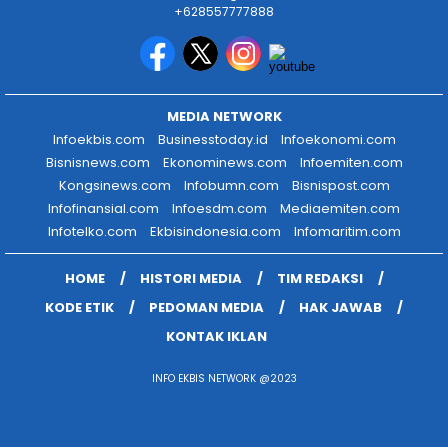
+628557777888
MEDIA NETWORK
Infoekbis.com
Businesstoday.id
Infoekonomi.com
Bisnisnews.com
Ekonominews.com
Infoemiten.com
Kongsinews.com
Infobumn.com
Bisnispost.com
Infofinansial.com
Infoesdm.com
Mediaemiten.com
Infotelko.com
Ekbisindonesia.com
Infomaritim.com
HOME
HISTORI MEDIA
TIM REDAKSI
KODE ETIK
PEDOMAN MEDIA
HAK JAWAB
KONTAK IKLAN
INFO EKBIS NETWORK @2023