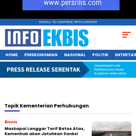
SCROLL TO CONTINUE WITH CONTENT
HOME
PEREKONOMIAN
NASIONAL
POLITIK
ENTERTA
Topik
Kementerian Perhubungan
Bisnis
Maskapai Langgar Tarif Batas Atas,
Kemenhub akan Jatuhkan Sanksi