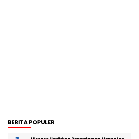
BERITA POPULER
Hisense Hadirkan Pengalaman Menonton