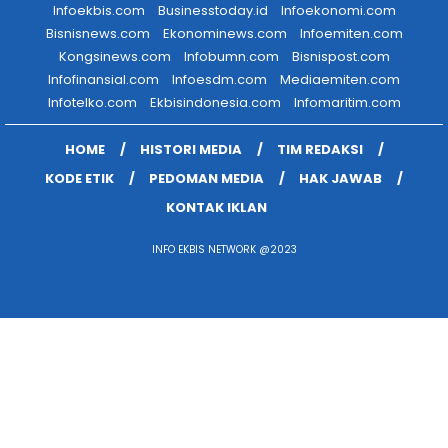
Infoekbis.com
Businesstoday.id
Infoekonomi.com
Bisnisnews.com
Ekonominews.com
Infoemiten.com
Kongsinews.com
Infobumn.com
Bisnispost.com
Infofinansial.com
Infoesdm.com
Mediaemiten.com
Infotelko.com
Ekbisindonesia.com
Infomaritim.com
HOME
HISTORI MEDIA
TIM REDAKSI
KODE ETIK
PEDOMAN MEDIA
HAK JAWAB
KONTAK IKLAN
INFO EKBIS NETWORK @2023