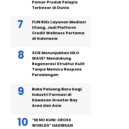
Pamer Produk Pelapis
Terbesar di Dunia
FLIN Rilis Layanan Mediasi
Utang, Jadi Platform
Credit Wellness Pertama
di Indonesia
SCIE Menunjukkan HILO
WAVE® Mendukung
Regenerasi Struktur Kulit
Tanpa Memicu Respons
Peradangan
Buka Peluang Baru bagi
Industri Farmasi di
Kawasan Greater Bay
Area dan Asia
“NI NO KUNI: CROSS
WORLDS” HADIRKAN