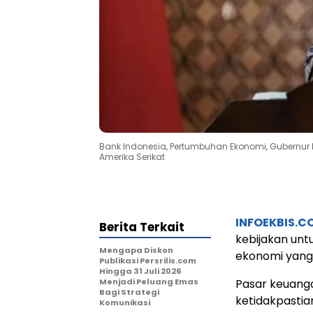
Bank Indonesia, Pertumbuhan Ekonomi, Gubernur Ba
Amerika Serikat
INFOEKBIS.C
Berita Terkait
kebijakan un
Mengapa Diskon
ekonomi yang 
Publikasi Persrilis.com
Hingga 31 Juli 2026
Menjadi Peluang Emas
Pasar keuanga
Bagi Strategi
ketidakpastian
Komunikasi