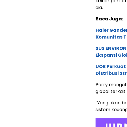
keluar portof
dia.
Baca Juga:
Haier Ganden
Komunitas T
SUS ENVIRONM
Ekspansi Glo
UOB Perkuat
Distribusi St
Perry mengat
global terkait
“Yang akan be
sistem keuanga