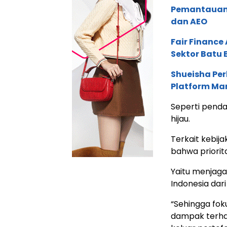
Pemantauan d
dan AEO
Fair Financ
Sektor Batu 
Shueisha Pe
Platform Ma
Seperti pend
hijau.
Terkait kebij
bahwa priorit
Yaitu menjaga
Indonesia dar
“Sehingga fo
dampak terhad