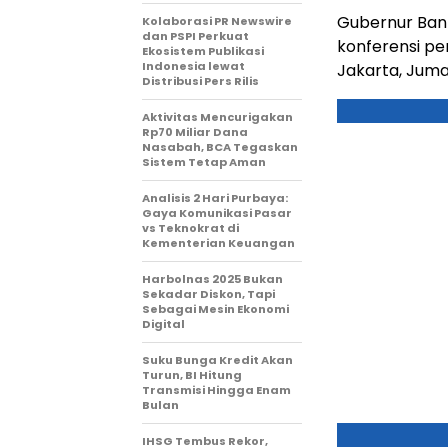
Gubernur Bank
Kolaborasi PR Newswire
dan PSPI Perkuat
konferensi per
Ekosistem Publikasi
Indonesia lewat
Jakarta, Juma
Distribusi Pers Rilis
Aktivitas Mencurigakan
Rp70 Miliar Dana
Nasabah, BCA Tegaskan
Sistem Tetap Aman
Analisis 2 Hari Purbaya:
Gaya Komunikasi Pasar
vs Teknokrat di
Kementerian Keuangan
Harbolnas 2025 Bukan
Sekadar Diskon, Tapi
Sebagai Mesin Ekonomi
Digital
Suku Bunga Kredit Akan
Turun, BI Hitung
Transmisi Hingga Enam
Bulan
IHSG Tembus Rekor,