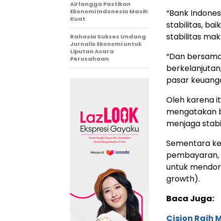
Airlangga Pastikan
Ekonomi Indonesia Masih
“Bank Indone
Kuat
stabilitas, ba
stabilitas ma
Rahasia Sukses Undang
Jurnalis Ekonomi untuk
Liputan Acara
“Dan bersam
Perusahaan
berkelanjutan
pasar keuanga
Oleh karena i
mengatakan b
menjaga stabil
Sementara keb
pembayaran, m
untuk mendor
growth).
Baca Juga:
Cision Raih