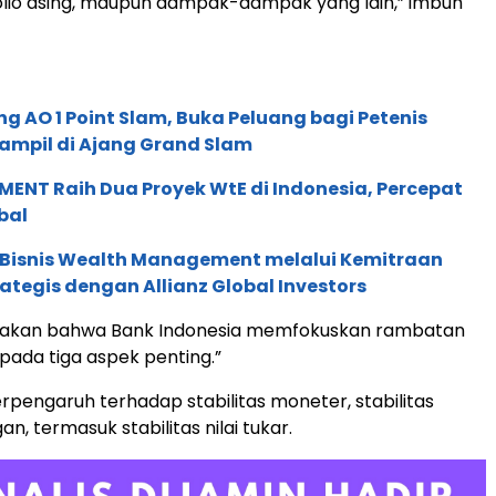
olio asing, maupun dampak-dampak yang lain,” imbuh
g AO 1 Point Slam, Buka Peluang bagi Petenis
ampil di Ajang Grand Slam
ENT Raih Dua Proyek WtE di Indonesia, Percepat
bal
 Bisnis Wealth Management melalui Kemitraan
rategis dengan Allianz Global Investors
akan bahwa Bank Indonesia memfokuskan rambatan
 pada tiga aspek penting.”
rpengaruh terhadap stabilitas moneter, stabilitas
n, termasuk stabilitas nilai tukar.