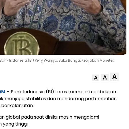
nk Indonesia (BI) Perry Warjiyo, Suku Bunga, Kebijakan Moneter,
A
A
A
OM
– Bank Indonesia (BI) terus memperkuat bauran
tuk menjaga stabilitas dan mendorong pertumbuhan
berkelanjutan.
n global pada saat dinilai masih mengalami
 yang tinggi.