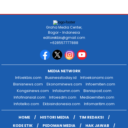
Graha Media Center,
Bogor - Indonesia
editorekbis@gmail.com
+628557777888
MEDIA NETWORK
Infoekbis.com
Businesstoday.id
Infoekonomi.com
Bisnisnews.com
Ekonominews.com
Infoemiten.com
Kongsinews.com
Infobumn.com
Bisnispost.com
Infofinansial.com
Infoesdm.com
Mediaemiten.com
Infotelko.com
Ekbisindonesia.com
Infomaritim.com
HOME
HISTORI MEDIA
TIM REDAKSI
KODE ETIK
PEDOMAN MEDIA
HAK JAWAB