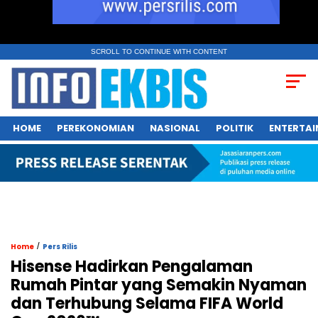
SCROLL TO CONTINUE WITH CONTENT
HOME
PEREKONOMIAN
NASIONAL
POLITIK
ENTERTA
/
Home
Pers Rilis
Hisense Hadirkan Pengalaman
Rumah Pintar yang Semakin Nyaman
dan Terhubung Selama FIFA World