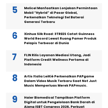
Molicel Manfaatkan Lonjakan Permintaan
Mobil “Hybrid” di Pasar Global,
Perkenalkan Teknologi Sel Baterai
Generasi Terbaru
Xinhua Silk Road: 3TREES Catat Guinness
World Record Lewat Ruang Pamer Produk
Pelapis Terbesar di Dunia
FLIN Rilis Layanan Mediasi Utang, Jadi
Platform Credit Wellness Pertama di
Indonesia
Artis Italia LeiKiè Perkenalkan PAPgame
Dalam Video Musik Terbaru Saat Not Just
Music Memperluas Merek PAPmusic.
Haier Biomedical Tampilkan Platform
Digital untuk Pengelolaan Bank Darah di
Ajang ISBT Congress 2026, Perkuat