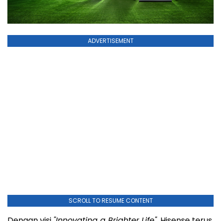
ADVERTISEMENT
SCROLL TO RESUME CONTENT
Dengan visi
"Innovating a Brighter Life",
Hisense terus