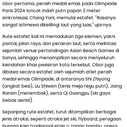
obor pertama, peraih medali emas pada Olimpiade
Paris 2024 loncat indah putri papan 3 meter
sinkronisasi, Chang Yani, memulai estafet. "Rasanya
sangat istimewa dikelilingi laut yang luas," ujarnya.
Rute estafet kali ini memadukan tiga elemen, yakni
pantai, jalan raya, dan perairan laut, serta melintasi
sejumlah venue pertandingan Asian Beach Games di
Sanya, sehingga menampilkan secara menyeluruh
keindahan khas pesisiran kota tersebut. Obor juga
dibawa secara estafet oleh sejumlah atlet peraih
medal emas Olimpiade, di antaranya Shi Zhiyong
(angkat besi), Liu Shiwen (tenis meja regu putri), Jiang
Ranxin (menembak), serta Qi Guangpu (ski gaya
bebas aerial).
Sepanjang rute estafet, turut ditampilkan berbagai
jenis atraksi, seperti atraksi jet ski, flyboard, peragaan
busana kain tradisional etnis Li, tarian bambu, opera