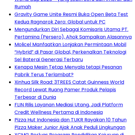
Rumah
Gravity Game Unite Resmi Buka Open Beta Test
Kedua Ragnarok Zero: Global untuk PC
Mengundurkan Diri Sebagai Komisaris Utama PT.
Pertamina (Persero), Ahok Sampaikan Alasannya
Molicel Manfaatkan Lonjakan Permintaan Mobil
“Hybrid” di Pasar Global, Perkenalkan Teknologi
Sel Baterai Generasi Terbaru
Kenapa Mesin Tetap Menyala tetapi Pesanan
Pabrik Terus Terlambat?
Xinhua Silk Road: 3TREES Catat Guinness World
Record Lewat Ruang Pamer Produk Pelapis
Terbesar di Dunia
FLIN Rilis Layanan Mediasi Utang, Jadi Platform
Credit Wellness Pertama di Indonesia
Pizza Hut Indonesia dan TUKR Rayakan 10 Tahun
Pizza Maker Junior Ajak Anak Peduli Lingkungan
XCMG Perluas Program Pendidikan Kejuruan di