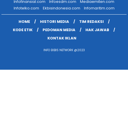
Infofinansial.com
Infoesdm.com
Mediaemiten.com
Infotelko.com
Ekbisindonesia.com
Infomaritim.com
HOME
HISTORI MEDIA
TIM REDAKSI
KODE ETIK
PEDOMAN MEDIA
HAK JAWAB
KONTAK IKLAN
INFO EKBIS NETWORK @2023