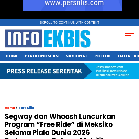
SCROLL TO CONTINUE WITH CONTENT
HOME
PEREKONOMIAN
NASIONAL
POLITIK
ENTERTA
/
Home
Pers Rilis
Segway dan Whoosh Luncurkan
Program “Free Ride” di Meksiko
Selama Piala Dunia 2026