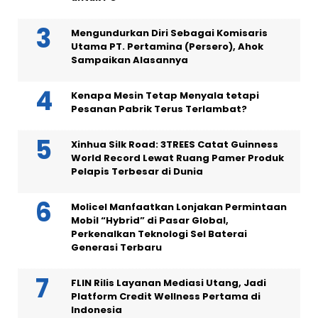
Mengundurkan Diri Sebagai Komisaris
Utama PT. Pertamina (Persero), Ahok
Sampaikan Alasannya
Kenapa Mesin Tetap Menyala tetapi
Pesanan Pabrik Terus Terlambat?
Xinhua Silk Road: 3TREES Catat Guinness
World Record Lewat Ruang Pamer Produk
Pelapis Terbesar di Dunia
Molicel Manfaatkan Lonjakan Permintaan
Mobil “Hybrid” di Pasar Global,
Perkenalkan Teknologi Sel Baterai
Generasi Terbaru
FLIN Rilis Layanan Mediasi Utang, Jadi
Platform Credit Wellness Pertama di
Indonesia