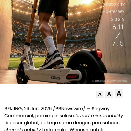
A
A
A
BEIJING
,
29 Juni 2026
/PRNewswire/ — Segway
Commercial, pemimpin solusi
shared micromobility
di pasar global, bekerja sama dengan perusahaan
shared mobility
terkemuka, Whoosh, untuk