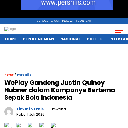
SCROLL TO CONTINUE WITH CONTENT
HOME
PEREKONOMIAN
NASIONAL
POLITIK
ENTERTA
/
Home
Pers Rilis
WePlay Gandeng Justin Quincy
Hubner dalam Kampanye Bertema
Sepak Bola Indonesia
Tim Info Ekbis
- Pewarta
Rabu, 1 Juli 2026