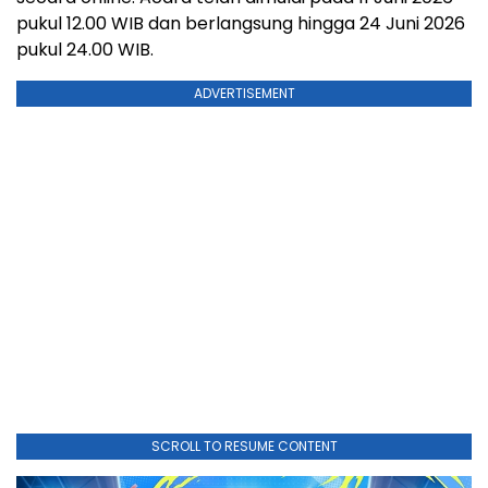
pukul 12.00 WIB dan berlangsung hingga 24 Juni 2026
pukul 24.00 WIB.
ADVERTISEMENT
SCROLL TO RESUME CONTENT