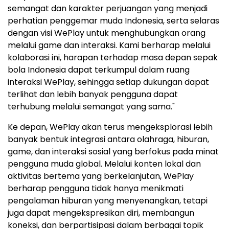
semangat dan karakter perjuangan yang menjadi
perhatian penggemar muda Indonesia, serta selaras
dengan visi WePlay untuk menghubungkan orang
melalui game dan interaksi. Kami berharap melalui
kolaborasi ini, harapan terhadap masa depan sepak
bola Indonesia dapat terkumpul dalam ruang
interaksi WePlay, sehingga setiap dukungan dapat
terlihat dan lebih banyak pengguna dapat
terhubung melalui semangat yang sama."
Ke depan, WePlay akan terus mengeksplorasi lebih
banyak bentuk integrasi antara olahraga, hiburan,
game, dan interaksi sosial yang berfokus pada minat
pengguna muda global. Melalui konten lokal dan
aktivitas bertema yang berkelanjutan, WePlay
berharap pengguna tidak hanya menikmati
pengalaman hiburan yang menyenangkan, tetapi
juga dapat mengekspresikan diri, membangun
koneksi, dan berpartisipasi dalam berbagai topik