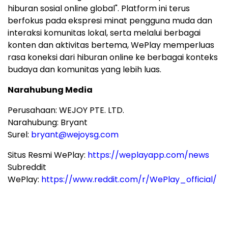
hiburan sosial online global". Platform ini terus
berfokus pada ekspresi minat pengguna muda dan
interaksi komunitas lokal, serta melalui berbagai
konten dan aktivitas bertema, WePlay memperluas
rasa koneksi dari hiburan online ke berbagai konteks
budaya dan komunitas yang lebih luas.
Narahubung Media
Perusahaan: WEJOY PTE. LTD.
Narahubung: Bryant
Surel:
bryant@wejoysg.com
Situs Resmi WePlay:
https://weplayapp.com/news
Subreddit
WePlay:
https://www.reddit.com/r/WePlay_official/