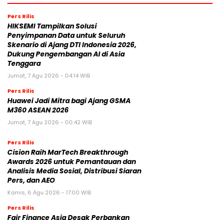
Pers Rilis
HIKSEMI Tampilkan Solusi
Penyimpanan Data untuk Seluruh
Skenario di Ajang DTI Indonesia 2026,
Dukung Pengembangan AI di Asia
Tenggara
Jumat, 7 Agu 2026 - 04:14 WIB
Pers Rilis
Huawei Jadi Mitra bagi Ajang GSMA
M360 ASEAN 2026
Jumat, 7 Agu 2026 - 00:42 WIB
Pers Rilis
Cision Raih MarTech Breakthrough
Awards 2026 untuk Pemantauan dan
Analisis Media Sosial, Distribusi Siaran
Pers, dan AEO
Kamis, 6 Agu 2026 - 17:00 WIB
Pers Rilis
Fair Finance Asia Desak Perbankan