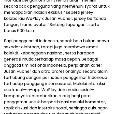
interaksi dengan teman. WePlay akan memilih
secara acak pengguna yang memenuhi syarat untuk
mendapatkan hadiah eksklusif seperti jersey
kolaborasi WePlay x Justin Hubner, jersey bertanda
tangan, frame avatar "Bintang Lapangan", serta
bonus 600 koin.
Bagi pengguna di Indonesia, sepak bola bukan hanya
sekadar olahraga, tetapi juga membawa emosi
kolektif, kebanggaan nasional, serta harapan
generasi muda terhadap masa depan. Sebagai
anggota tim nasional Indonesia, perjalanan karier
Justin Hubner dan citra profesionalnya secara alami
terhubung dengan perhatian penggemar Indonesia
terhadap panggung internasional. Melalui interaksi
dua kanal—in-app WePlay dan media sosial—
kampanye ini memberikan ruang bagi para
penggemar untuk berpartisipasi melalui komentar,
topik diskusi, dan interaksi sosial, sehingga dukungan