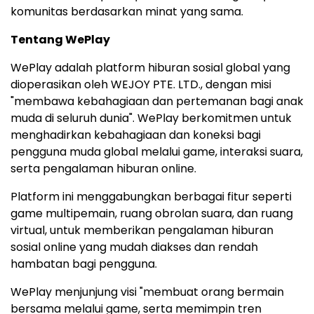
komunitas berdasarkan minat yang sama.
Tentang WePlay
WePlay adalah platform hiburan sosial global yang
dioperasikan oleh WEJOY PTE. LTD., dengan misi
"membawa kebahagiaan dan pertemanan bagi anak
muda di seluruh dunia". WePlay berkomitmen untuk
menghadirkan kebahagiaan dan koneksi bagi
pengguna muda global melalui game, interaksi suara,
serta pengalaman hiburan online.
Platform ini menggabungkan berbagai fitur seperti
game multipemain, ruang obrolan suara, dan ruang
virtual, untuk memberikan pengalaman hiburan
sosial online yang mudah diakses dan rendah
hambatan bagi pengguna.
WePlay menjunjung visi "membuat orang bermain
bersama melalui game, serta memimpin tren