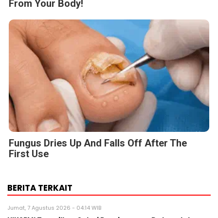
From Your Body!
Fungus Dries Up And Falls Off After The
First Use
BERITA TERKAIT
Jumat, 7 Agustus 2026 - 04:14 WIB