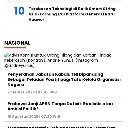
Terobosan Teknologi di Balik Smart String
Grid-Forming ESS Platform Generasi Baru
Huawei
NASIONAL
Penyerahan Jabatan Kabais TNI Dipandang
Sebagai Teladan Positif bagi Tata Kelola Organisasi
Negara
27 Maret 2026 | 07:43 WIB
Prabowo Janji APBN Tanpa Defisit: Realistis atau
Ambisi Politik?
16 Agustus 2025 | 07:20 WIB