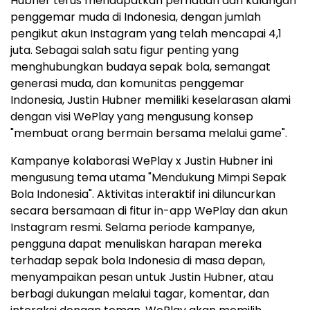
Hubner terus mendapatkan perhatian dari kalangan
penggemar muda di Indonesia, dengan jumlah
pengikut akun Instagram yang telah mencapai 4,1
juta. Sebagai salah satu figur penting yang
menghubungkan budaya sepak bola, semangat
generasi muda, dan komunitas penggemar
Indonesia, Justin Hubner memiliki keselarasan alami
dengan visi WePlay yang mengusung konsep
"membuat orang bermain bersama melalui game".
Kampanye kolaborasi WePlay x Justin Hubner ini
mengusung tema utama "Mendukung Mimpi Sepak
Bola Indonesia". Aktivitas interaktif ini diluncurkan
secara bersamaan di fitur in-app WePlay dan akun
Instagram resmi. Selama periode kampanye,
pengguna dapat menuliskan harapan mereka
terhadap sepak bola Indonesia di masa depan,
menyampaikan pesan untuk Justin Hubner, atau
berbagi dukungan melalui tagar, komentar, dan