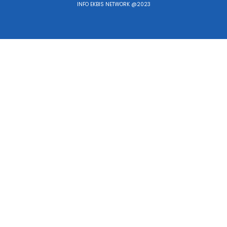
INFO EKBIS NETWORK @2023