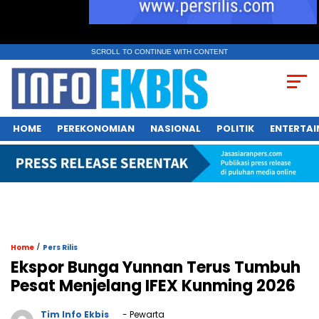
SCROLL TO CONTINUE WITH CONTENT
HOME
PEREKONOMIAN
NASIONAL
POLITIK
ENTERTA
/
Home
Pers Rilis
Ekspor Bunga Yunnan Terus Tumbuh
Pesat Menjelang IFEX Kunming 2026
Tim Info Ekbis
- Pewarta