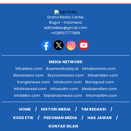
Graha Media Center,
Bogor - Indonesia
editorekbis@gmail.com
+628557777888
MEDIA NETWORK
Infoekbis.com
Businesstoday.id
Infoekonomi.com
Bisnisnews.com
Ekonominews.com
Infoemiten.com
Kongsinews.com
Infobumn.com
Bisnispost.com
Infofinansial.com
Infoesdm.com
Mediaemiten.com
Infotelko.com
Ekbisindonesia.com
Infomaritim.com
HOME
HISTORI MEDIA
TIM REDAKSI
KODE ETIK
PEDOMAN MEDIA
HAK JAWAB
KONTAK IKLAN