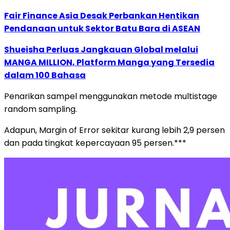
Fair Finance Asia Desak Perbankan Hentikan
Pendanaan untuk Sektor Batu Bara di ASEAN
Shueisha Perluas Jangkauan Global melalui
MANGA MILLION, Platform Manga yang Tersedia
dalam 100 Bahasa
Penarikan sampel menggunakan metode multistage
random sampling.
Adapun, Margin of Error sekitar kurang lebih 2,9 persen
dan pada tingkat kepercayaan 95 persen.***