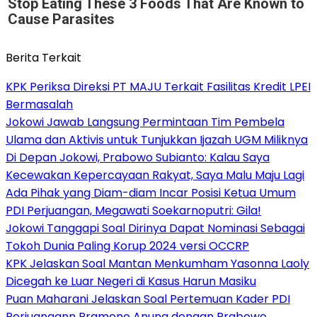
Stop Eating These 3 Foods That Are Known to
Cause Parasites
Berita Terkait
KPK Periksa Direksi PT MAJU Terkait Fasilitas Kredit LPEI
Bermasalah
Jokowi Jawab Langsung Permintaan Tim Pembela
Ulama dan Aktivis untuk Tunjukkan Ijazah UGM Miliknya
Di Depan Jokowi, Prabowo Subianto: Kalau Saya
Kecewakan Kepercayaan Rakyat, Saya Malu Maju Lagi
Ada Pihak yang Diam-diam Incar Posisi Ketua Umum
PDI Perjuangan, Megawati Soekarnoputri: Gila!
Jokowi Tanggapi Soal Dirinya Dapat Nominasi Sebagai
Tokoh Dunia Paling Korup 2024 versi OCCRP
KPK Jelaskan Soal Mantan Menkumham Yasonna Laoly
Dicegah ke Luar Negeri di Kasus Harun Masiku
Puan Maharani Jelaskan Soal Pertemuan Kader PDI
Perjuangann Pramono Anung dengan Prabowo