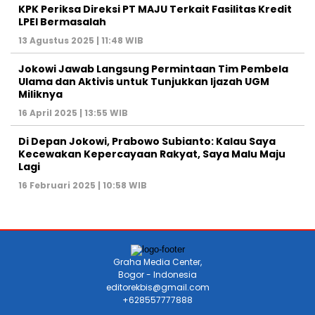
KPK Periksa Direksi PT MAJU Terkait Fasilitas Kredit
LPEI Bermasalah
13 Agustus 2025 | 11:48 WIB
Jokowi Jawab Langsung Permintaan Tim Pembela
Ulama dan Aktivis untuk Tunjukkan Ijazah UGM
Miliknya
16 April 2025 | 13:55 WIB
Di Depan Jokowi, Prabowo Subianto: Kalau Saya
Kecewakan Kepercayaan Rakyat, Saya Malu Maju
Lagi
16 Februari 2025 | 10:58 WIB
Graha Media Center,
Bogor - Indonesia
editorekbis@gmail.com
+628557777888