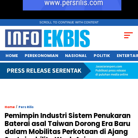
SCROLL TO CONTINUE WITH CONTENT
HOME
PEREKONOMIAN
NASIONAL
POLITIK
ENTERTA
/
Home
Pers Rilis
Pemimpin Industri Sistem Penukaran
Baterai asal Taiwan Dorong Era Baru
dalam Mobilitas Perkotaan di Ajang