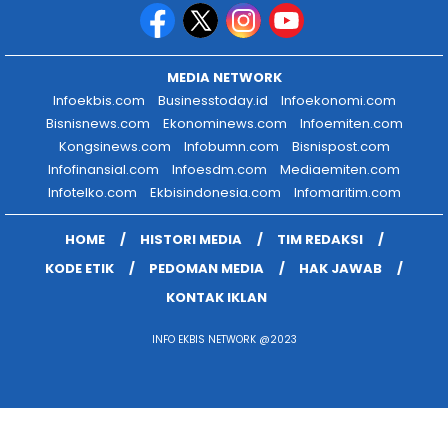
MEDIA NETWORK
Infoekbis.com
Businesstoday.id
Infoekonomi.com
Bisnisnews.com
Ekonominews.com
Infoemiten.com
Kongsinews.com
Infobumn.com
Bisnispost.com
Infofinansial.com
Infoesdm.com
Mediaemiten.com
Infotelko.com
Ekbisindonesia.com
Infomaritim.com
HOME
HISTORI MEDIA
TIM REDAKSI
KODE ETIK
PEDOMAN MEDIA
HAK JAWAB
KONTAK IKLAN
INFO EKBIS NETWORK @2023