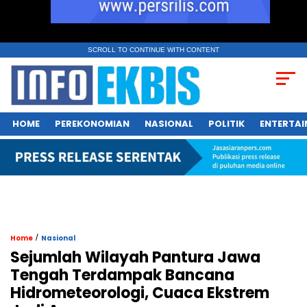
SCROLL TO CONTINUE WITH CONTENT
HOME
PEREKONOMIAN
NASIONAL
POLITIK
ENTERTA
/
Home
Nasional
Sejumlah Wilayah Pantura Jawa
Tengah Terdampak Bancana
Hidrometeorologi, Cuaca Ekstrem