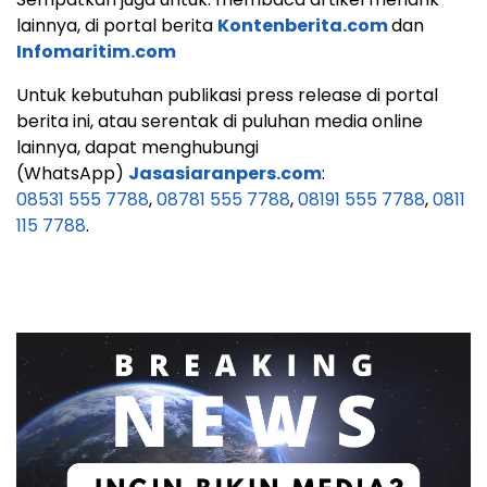
lainnya, di portal berita
Kontenberita.com
dan
Infomaritim.com
Untuk kebutuhan publikasi press release di portal
berita ini, atau serentak di puluhan media online
lainnya, dapat menghubungi
(WhatsApp)
Jasasiaranpers.com
:
08531 555 7788
,
08781 555 7788
,
08191 555 7788
,
0811
115 7788
.