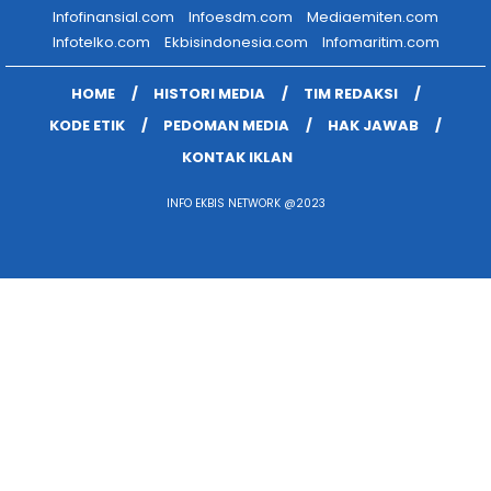
Infofinansial.com
Infoesdm.com
Mediaemiten.com
Infotelko.com
Ekbisindonesia.com
Infomaritim.com
HOME
HISTORI MEDIA
TIM REDAKSI
KODE ETIK
PEDOMAN MEDIA
HAK JAWAB
KONTAK IKLAN
INFO EKBIS NETWORK @2023