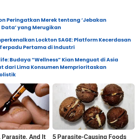
ion Peringatkan Merek tentang ‘Jebakan
 Data’ yang Merugikan
perkenalkan Lockton SAGE: Platform Kecerdasan
Terpadu Pertama di Industri
life: Budaya “Wellness” Kian Menguat di Asia
pat dari Lima Konsumen Memprioritaskan
listik
 Parasite, And It
5 Parasite-Causing Foods