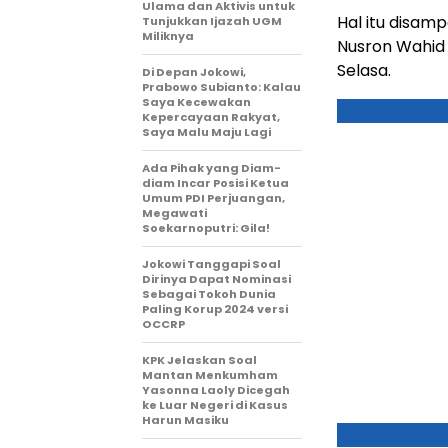
Ulama dan Aktivis untuk
Hal itu disam
Tunjukkan Ijazah UGM
Miliknya
Nusron Wahid 
Selasa.
Di Depan Jokowi,
Prabowo Subianto: Kalau
Saya Kecewakan
Kepercayaan Rakyat,
Saya Malu Maju Lagi
Ada Pihak yang Diam-
diam Incar Posisi Ketua
Umum PDI Perjuangan,
Megawati
Soekarnoputri: Gila!
Jokowi Tanggapi Soal
Dirinya Dapat Nominasi
Sebagai Tokoh Dunia
Paling Korup 2024 versi
OCCRP
KPK Jelaskan Soal
Mantan Menkumham
Yasonna Laoly Dicegah
ke Luar Negeri di Kasus
Harun Masiku