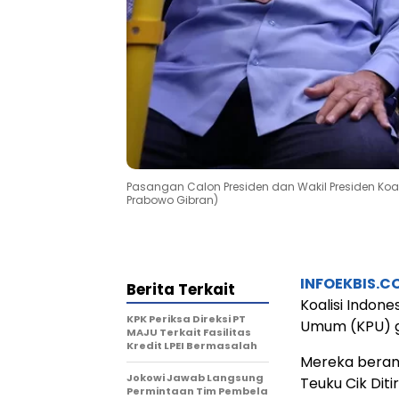
Pasangan Calon Presiden dan Wakil Presiden Koal
Prabowo Gibran)
INFOEKBIS.C
Berita Terkait
Koalisi Indon
KPK Periksa Direksi PT
Umum (KPU) g
MAJU Terkait Fasilitas
Kredit LPEI Bermasalah
Mereka berang
Jokowi Jawab Langsung
Teuku Cik Diti
Permintaan Tim Pembela