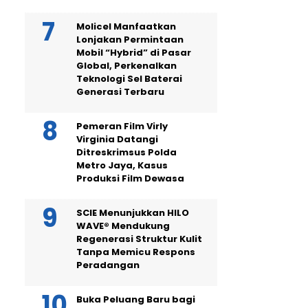
Molicel Manfaatkan
Lonjakan Permintaan
Mobil “Hybrid” di Pasar
Global, Perkenalkan
Teknologi Sel Baterai
Generasi Terbaru
Pemeran Film Virly
Virginia Datangi
Ditreskrimsus Polda
Metro Jaya, Kasus
Produksi Film Dewasa
SCIE Menunjukkan HILO
WAVE® Mendukung
Regenerasi Struktur Kulit
Tanpa Memicu Respons
Peradangan
Buka Peluang Baru bagi