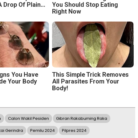
 Drop Of Plain...
You Should Stop Eating
Right Now
igns You Have
This Simple Trick Removes
de Your Body
All Parasites From Your
Body!
n
Calon Wakil Pesiden
Gibran Rakabuming Raka
tai Gerindra
Pemilu 2024
Pilpres 2024