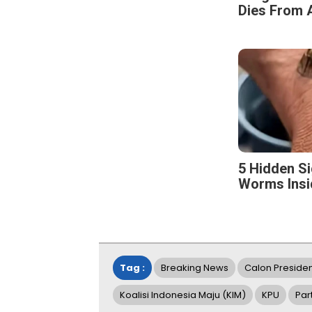
Dies From A
5 Hidden S
Worms Insi
Tag :
Breaking News
Calon Preside
Koalisi Indonesia Maju (KIM)
KPU
Par