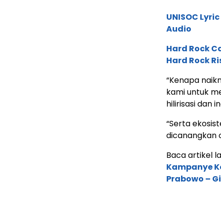
UNISOC Lyri
Audio
Hard Rock C
Hard Rock Ri
“Kenapa naikn
kami untuk m
hilirisasi dan in
“Serta ekosis
dicanangkan o
Baca artikel lai
Kampanye Ko
Prabowo – G