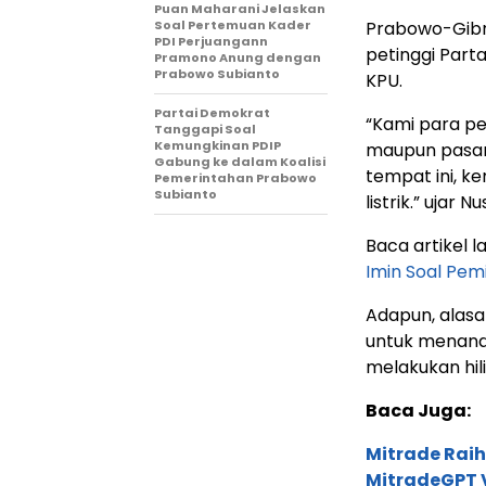
Puan Maharani Jelaskan
Soal Pertemuan Kader
Prabowo-Gibr
PDI Perjuangann
petinggi Part
Pramono Anung dengan
Prabowo Subianto
KPU.
Partai Demokrat
“Kami para pe
Tanggapi Soal
Kemungkinan PDIP
maupun pasang
Gabung ke dalam Koalisi
tempat ini, k
Pemerintahan Prabowo
Subianto
listrik.” ujar N
Baca artikel la
Imin Soal Pem
Adapun, alasa
untuk menanda
melakukan hilir
Baca Juga:
Mitrade Raih
MitradeGPT V