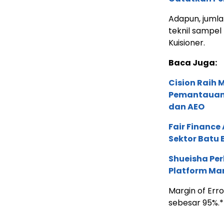
Adapun, juml
teknil sampel
Kuisioner.
Baca Juga:
Cision Raih
Pemantauan d
dan AEO
Fair Financ
Sektor Batu 
Shueisha Pe
Platform Ma
Margin of Erro
sebesar 95%.*