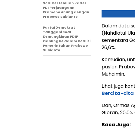
Soal Pertemuan Kader
PDI Perjuangann
Pramono Anung dengan
Prabowo Subianto
Dalam data s
Partai Demokrat
Tanggapi Soal
(Nahdlatul Ul
Kemungkinan PDIP
sementara Gan
Gabung ke dalam Koalisi
Pemerintahan Prabowo
26,6%.
Subianto
Kemudian, un
paslon Prabo
Muhaimin.
Lihat juga kont
Bercita-cita
Dan, Ormas A
Gibran, 20,0%
Baca Juga: