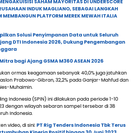
MENGAKUISISI SAHAM MAYORITAS DI UNDERSCORE
ERUSAHAAN INDUK MAGLIANO, SEBAGAI LANGKAH
M MEMBANGUN PLATFORM MEREK MEWAH ITALIA
pilkan Solusi Penyimpanan Data untuk Seluruh
 Ajang DTI Indonesia 2026, Dukung Pengembangan
enggara
 Mitra bagi Ajang GSMA M360 ASEAN 2026
ukan ormas keagamaan sebanyak 40,0% juga jatuhkan
paslon Prabowo-Gibran, 32,2% pada Ganjar-Mahfud dan
ies-Muhaimin.
ling Indonesia (SPIN) ini dilakukan pada periode 1-10
3 dengan wilayah sebaran sampel tersebar di 38
uruh Indonesia.
en video, di sini:
PT Rig Tenders Indonesia Tbk Terus
tumbuhan Kinerja Positif hingga 30 Juni 2023