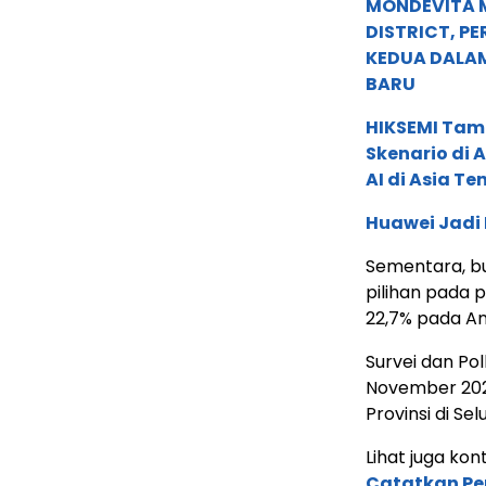
MONDEVITA 
DISTRICT, P
KEDUA DALA
BARU
HIKSEMI Tam
Skenario di
AI di Asia T
Huawei Jadi
Sementara, b
pilihan pada 
22,7% pada An
Survei dan Pol
November 202
Provinsi di Sel
Lihat juga kont
Catatkan Per