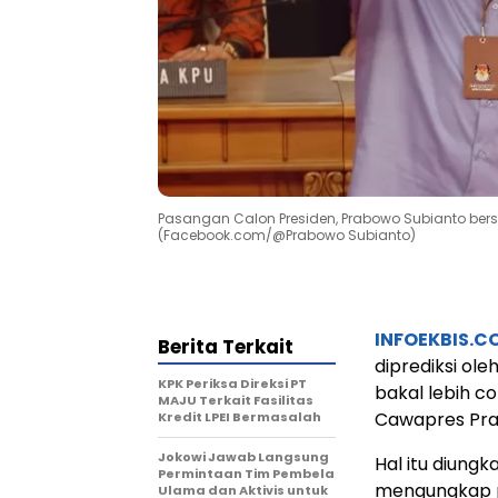
Pasangan Calon Presiden, Prabowo Subianto ber
(Facebook.com/@Prabowo Subianto)
INFOEKBIS.C
Berita Terkait
diprediksi ole
KPK Periksa Direksi PT
bakal lebih 
MAJU Terkait Fasilitas
Cawapres Pra
Kredit LPEI Bermasalah
Jokowi Jawab Langsung
Hal itu diungk
Permintaan Tim Pembela
mengungkap p
Ulama dan Aktivis untuk