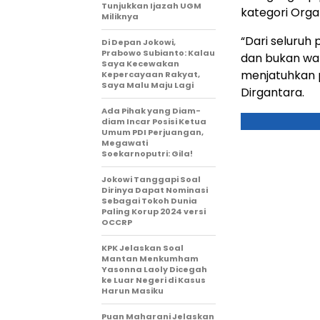
Tunjukkan Ijazah UGM
kategori Orga
Miliknya
“Dari seluru
Di Depan Jokowi,
Prabowo Subianto: Kalau
dan bukan wa
Saya Kecewakan
menjatuhkan p
Kepercayaan Rakyat,
Saya Malu Maju Lagi
Dirgantara.
Ada Pihak yang Diam-
diam Incar Posisi Ketua
Umum PDI Perjuangan,
Megawati
Soekarnoputri: Gila!
Jokowi Tanggapi Soal
Dirinya Dapat Nominasi
Sebagai Tokoh Dunia
Paling Korup 2024 versi
OCCRP
KPK Jelaskan Soal
Mantan Menkumham
Yasonna Laoly Dicegah
ke Luar Negeri di Kasus
Harun Masiku
Puan Maharani Jelaskan