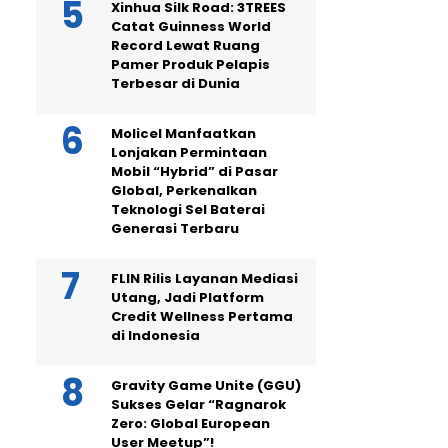
Xinhua Silk Road: 3TREES
Catat Guinness World
Record Lewat Ruang
Pamer Produk Pelapis
Terbesar di Dunia
Molicel Manfaatkan
Lonjakan Permintaan
Mobil “Hybrid” di Pasar
Global, Perkenalkan
Teknologi Sel Baterai
Generasi Terbaru
FLIN Rilis Layanan Mediasi
Utang, Jadi Platform
Credit Wellness Pertama
di Indonesia
Gravity Game Unite (GGU)
Sukses Gelar “Ragnarok
Zero: Global European
User Meetup”!