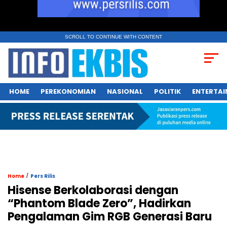
SCROLL TO CONTINUE WITH CONTENT
HOME
PEREKONOMIAN
NASIONAL
POLITIK
ENTERTA
/
Home
Pers Rilis
Hisense Berkolaborasi dengan
“Phantom Blade Zero”, Hadirkan
Pengalaman Gim RGB Generasi Baru