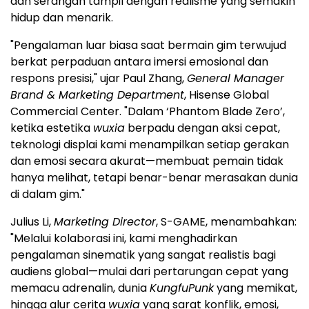
dan serangan tampil dengan realisme yang semakin
hidup dan menarik.
"Pengalaman luar biasa saat bermain gim terwujud
berkat perpaduan antara imersi emosional dan
respons presisi," ujar Paul Zhang,
General Manager
Brand & Marketing Department
, Hisense Global
Commercial Center. "Dalam ‘Phantom Blade Zero’,
ketika estetika
wuxia
berpadu dengan aksi cepat,
teknologi displai kami menampilkan setiap gerakan
dan emosi secara akurat—membuat pemain tidak
hanya melihat, tetapi benar-benar merasakan dunia
di dalam gim."
Julius Li,
Marketing Director
, S-GAME, menambahkan:
"Melalui kolaborasi ini, kami menghadirkan
pengalaman sinematik yang sangat realistis bagi
audiens global—mulai dari pertarungan cepat yang
memacu adrenalin, dunia
KungfuPunk
yang memikat,
hingga alur cerita
wuxia
yang sarat konflik, emosi,