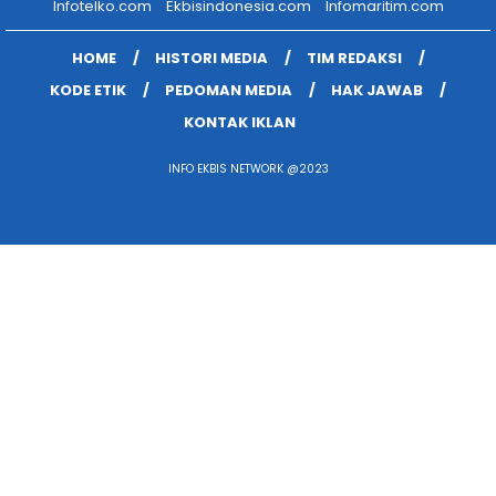
Infotelko.com
Ekbisindonesia.com
Infomaritim.com
HOME
HISTORI MEDIA
TIM REDAKSI
KODE ETIK
PEDOMAN MEDIA
HAK JAWAB
KONTAK IKLAN
INFO EKBIS NETWORK @2023