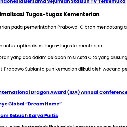
i Indonesia Bersama Sejumlah Stasiun TV Terkemuka
malisasi Tugas-tugas Kementerian
erian pada pemerintahan Prabowo-Gibran mendatang ak
 untuk optimalisasi tugas-tugas kementerian.
an yang ada dalam delapan misi Asta Cita yang diusung
rabowo Subianto pun kemudian diikuti oleh wacana pe
International Dragon Award (IDA) Annual Conference
anye Global “Dream Home”
lam Sebuah Karya Puitis