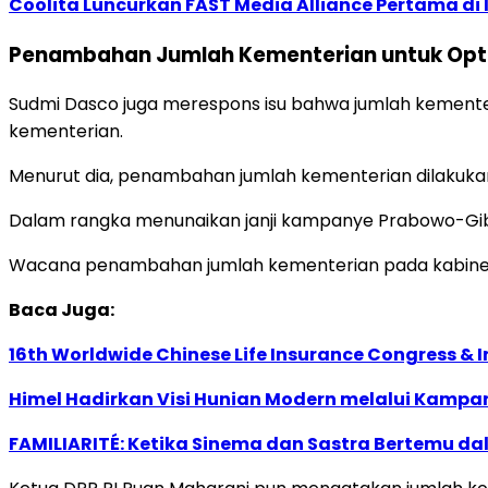
Coolita Luncurkan FAST Media Alliance Pertama d
Penambahan Jumlah Kementerian untuk Opti
Sudmi Dasco juga merespons isu bahwa jumlah kement
kementerian.
Menurut dia, penambahan jumlah kementerian dilakukan
Dalam rangka menunaikan janji kampanye Prabowo-Gibr
Wacana penambahan jumlah kementerian pada kabinet P
Baca Juga:
16th Worldwide Chinese Life Insurance Congress & 
Himel Hadirkan Visi Hunian Modern melalui Kamp
FAMILIARITÉ: Ketika Sinema dan Sastra Bertemu da