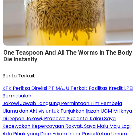
One Teaspoon And All The Worms In The Body
Die Instantly
Berita Terkait
KPK Periksa Direksi PT MAJU Terkait Fasilitas Kredit LPEI
Bermasalah
Jokowi Jawab Langsung Permintaan Tim Pembela
Ulama dan Aktivis untuk Tunjukkan Ijazah UGM Miliknya
Di Depan Jokowi, Prabowo Subianto: Kalau Saya
Kecewakan Kepercayaan Rakyat, Saya Malu Maju Lagi
Ada Pihak yang Diam-diam Incar Posisi Ketua Umum