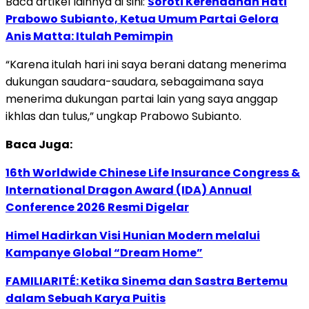
Baca artikel lainnya di sini:
Soroti Kerendahan Hati
Prabowo Subianto, Ketua Umum Partai Gelora
Anis Matta: Itulah Pemimpin
“Karena itulah hari ini saya berani datang menerima
dukungan saudara-saudara, sebagaimana saya
menerima dukungan partai lain yang saya anggap
ikhlas dan tulus,” ungkap Prabowo Subianto.
Baca Juga:
16th Worldwide Chinese Life Insurance Congress &
International Dragon Award (IDA) Annual
Conference 2026 Resmi Digelar
Himel Hadirkan Visi Hunian Modern melalui
Kampanye Global “Dream Home”
FAMILIARITÉ: Ketika Sinema dan Sastra Bertemu
dalam Sebuah Karya Puitis