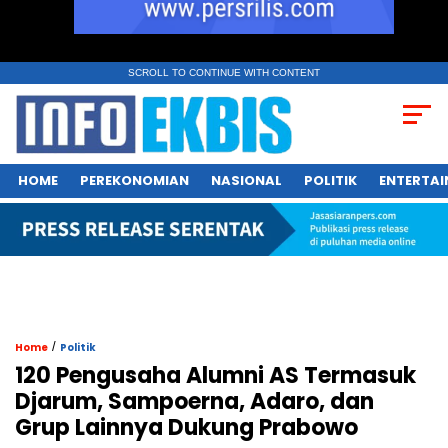
SCROLL TO CONTINUE WITH CONTENT
HOME
PEREKONOMIAN
NASIONAL
POLITIK
ENTERTA
/
Home
Politik
120 Pengusaha Alumni AS Termasuk
Djarum, Sampoerna, Adaro, dan
Grup Lainnya Dukung Prabowo