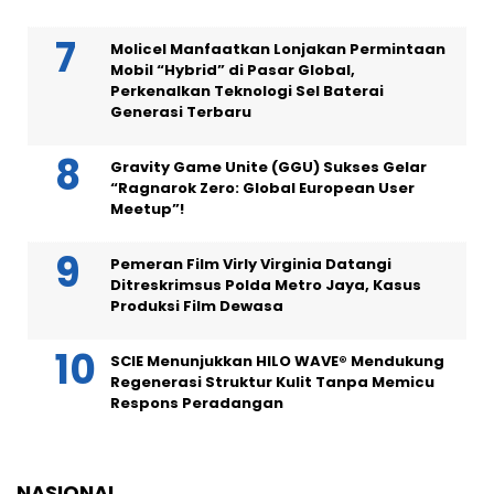
Molicel Manfaatkan Lonjakan Permintaan
Mobil “Hybrid” di Pasar Global,
Perkenalkan Teknologi Sel Baterai
Generasi Terbaru
Gravity Game Unite (GGU) Sukses Gelar
“Ragnarok Zero: Global European User
Meetup”!
Pemeran Film Virly Virginia Datangi
Ditreskrimsus Polda Metro Jaya, Kasus
Produksi Film Dewasa
SCIE Menunjukkan HILO WAVE® Mendukung
Regenerasi Struktur Kulit Tanpa Memicu
Respons Peradangan
NASIONAL