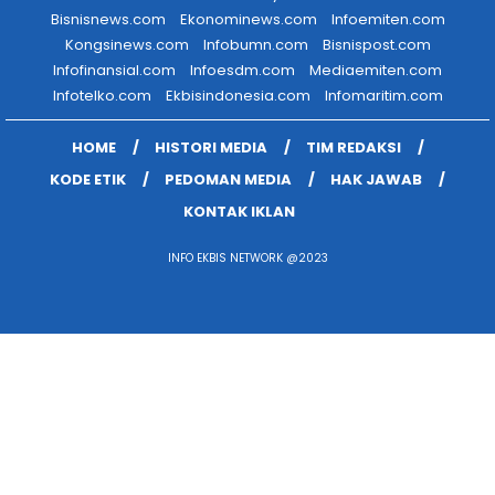
Bisnisnews.com
Ekonominews.com
Infoemiten.com
Kongsinews.com
Infobumn.com
Bisnispost.com
Infofinansial.com
Infoesdm.com
Mediaemiten.com
Infotelko.com
Ekbisindonesia.com
Infomaritim.com
HOME
HISTORI MEDIA
TIM REDAKSI
KODE ETIK
PEDOMAN MEDIA
HAK JAWAB
KONTAK IKLAN
INFO EKBIS NETWORK @2023