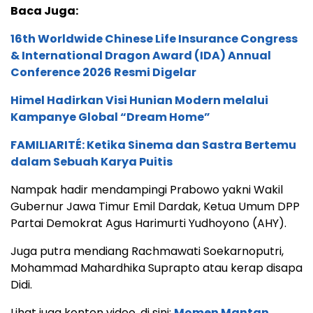
Baca Juga:
16th Worldwide Chinese Life Insurance Congress
& International Dragon Award (IDA) Annual
Conference 2026 Resmi Digelar
Himel Hadirkan Visi Hunian Modern melalui
Kampanye Global “Dream Home”
FAMILIARITÉ: Ketika Sinema dan Sastra Bertemu
dalam Sebuah Karya Puitis
Nampak hadir mendampingi Prabowo yakni Wakil
Gubernur Jawa Timur Emil Dardak, Ketua Umum DPP
Partai Demokrat Agus Harimurti Yudhoyono (AHY).
Juga putra mendiang Rachmawati Soekarnoputri,
Mohammad Mahardhika Suprapto atau kerap disapa
Didi.
Lihat juga konten video, di sini:
Momen Mantan