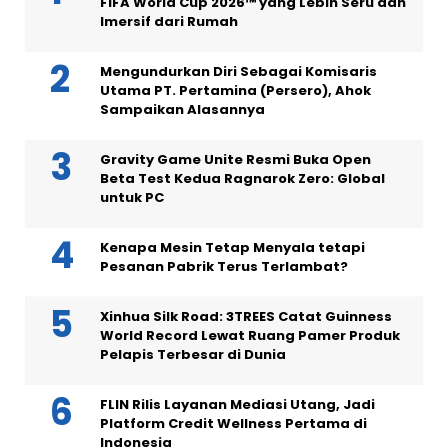
FIFA World Cup 2026™ yang Lebih Seru dan
Imersif dari Rumah
Mengundurkan Diri Sebagai Komisaris
Utama PT. Pertamina (Persero), Ahok
Sampaikan Alasannya
Gravity Game Unite Resmi Buka Open
Beta Test Kedua Ragnarok Zero: Global
untuk PC
Kenapa Mesin Tetap Menyala tetapi
Pesanan Pabrik Terus Terlambat?
Xinhua Silk Road: 3TREES Catat Guinness
World Record Lewat Ruang Pamer Produk
Pelapis Terbesar di Dunia
FLIN Rilis Layanan Mediasi Utang, Jadi
Platform Credit Wellness Pertama di
Indonesia