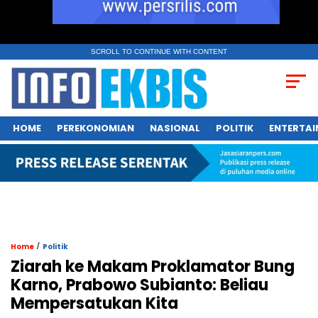
SCROLL TO CONTINUE WITH CONTENT
HOME
PEREKONOMIAN
NASIONAL
POLITIK
ENTERTA
/
Home
Politik
Ziarah ke Makam Proklamator Bung
Karno, Prabowo Subianto: Beliau
Mempersatukan Kita