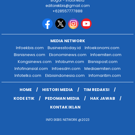
Bogor - Indonesia
editorekbis@gmail.com
+628557777888
MEDIA NETWORK
Infoekbis.com
Businesstoday.id
Infoekonomi.com
Bisnisnews.com
Ekonominews.com
Infoemiten.com
Kongsinews.com
Infobumn.com
Bisnispost.com
Infofinansial.com
Infoesdm.com
Mediaemiten.com
Infotelko.com
Ekbisindonesia.com
Infomaritim.com
HOME
HISTORI MEDIA
TIM REDAKSI
KODE ETIK
PEDOMAN MEDIA
HAK JAWAB
KONTAK IKLAN
INFO EKBIS NETWORK @2023