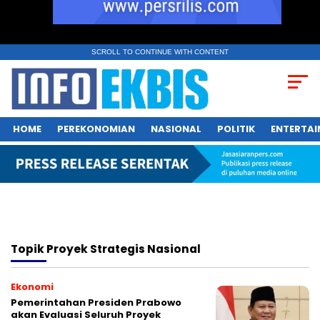
SCROLL TO CONTINUE WITH CONTENT
HOME
PEREKONOMIAN
NASIONAL
POLITIK
ENTERTA
Topik
Proyek Strategis Nasional
Ekonomi
Pemerintahan Presiden Prabowo
akan Evaluasi Seluruh Proyek