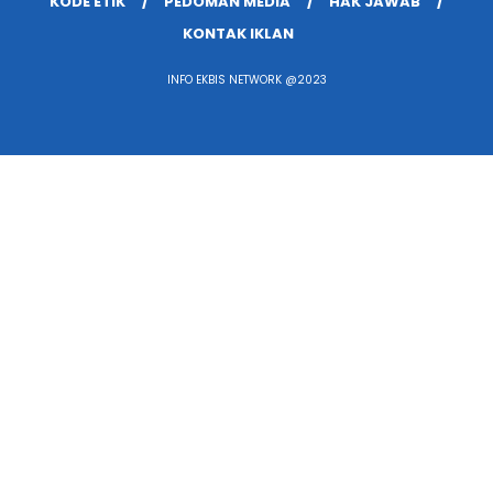
KODE ETIK
PEDOMAN MEDIA
HAK JAWAB
KONTAK IKLAN
INFO EKBIS NETWORK @2023