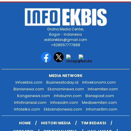
Graha Media Center,
Bogor - Indonesia
editorekbis@gmail.com
+628557777888
MEDIA NETWORK
Infoekbis.com
Businesstoday.id
Infoekonomi.com
Bisnisnews.com
Ekonominews.com
Infoemiten.com
Kongsinews.com
Infobumn.com
Bisnispost.com
Infofinansial.com
Infoesdm.com
Mediaemiten.com
Infotelko.com
Ekbisindonesia.com
Infomaritim.com
HOME
HISTORI MEDIA
TIM REDAKSI