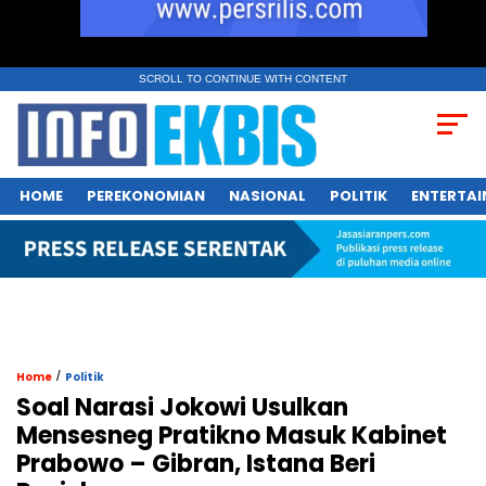
SCROLL TO CONTINUE WITH CONTENT
HOME
PEREKONOMIAN
NASIONAL
POLITIK
ENTERTA
/
Home
Politik
Soal Narasi Jokowi Usulkan
Mensesneg Pratikno Masuk Kabinet
Prabowo – Gibran, Istana Beri