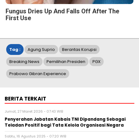
Fungus Dries Up And Falls Off After The
First Use
Tag :
Agung Suprio
Berantas Korupsi
Breaking News
Pemilihan Presiden
PGX
Prabowo Gibran Experience
BERITA TERKAIT
Jumat, 27 Maret 2026 - 07:43 WIB
Penyerahan Jabatan Kabais TNI Dipandang Sebagai
Teladan Positif bagi Tata Kelola Organisasi Negara
Sabtu, 16 Agustus 2025 - 07:20 WIB