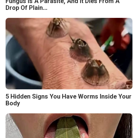
Fungus Is A Parasite, And It Dies From A
Drop Of Plain...
5 Hidden Signs You Have Worms Inside Your
Body