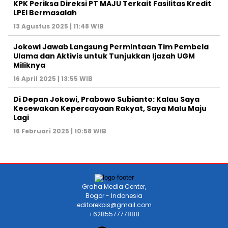
KPK Periksa Direksi PT MAJU Terkait Fasilitas Kredit
LPEI Bermasalah
13 Agustus 2025 | 11:48 WIB
Jokowi Jawab Langsung Permintaan Tim Pembela
Ulama dan Aktivis untuk Tunjukkan Ijazah UGM
Miliknya
16 April 2025 | 13:55 WIB
Di Depan Jokowi, Prabowo Subianto: Kalau Saya
Kecewakan Kepercayaan Rakyat, Saya Malu Maju
Lagi
16 Februari 2025 | 10:58 WIB
Graha Media Center,
Bogor - Indonesia
editorekbis@gmail.com
+628557777888