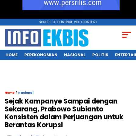
SCROLL TO CONTINUE WITH CONTENT
HOME
PEREKONOMIAN
NASIONAL
POLITIK
ENTERTA
/
Home
Nasional
Sejak Kampanye Sampai dengan
Sekarang, Prabowo Subianto
Konsisten dalam Perjuangan untuk
Berantas Korupsi