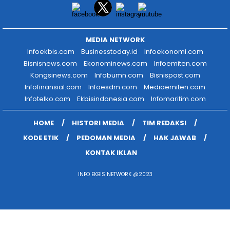
MEDIA NETWORK
Infoekbis.com
Businesstoday.id
Infoekonomi.com
Bisnisnews.com
Ekonominews.com
Infoemiten.com
Kongsinews.com
Infobumn.com
Bisnispost.com
Infofinansial.com
Infoesdm.com
Mediaemiten.com
Infotelko.com
Ekbisindonesia.com
Infomaritim.com
HOME
HISTORI MEDIA
TIM REDAKSI
KODE ETIK
PEDOMAN MEDIA
HAK JAWAB
KONTAK IKLAN
INFO EKBIS NETWORK @2023