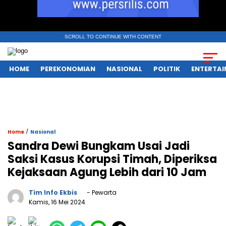
SCROLL TO CONTINUE WITH CONTENT
HOME
PEREKONOMIAN
NASIONAL
POLITIK
ENTERTA
/
Home
Nasional
Sandra Dewi Bungkam Usai Jadi
Saksi Kasus Korupsi Timah, Diperiksa
Kejaksaan Agung Lebih dari 10 Jam
Tim Info Ekbis
- Pewarta
Kamis, 16 Mei 2024