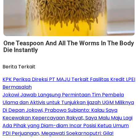
One Teaspoon And All The Worms In The Body
Die Instantly
Berita Terkait
KPK Periksa Direksi PT MAJU Terkait Fasilitas Kredit LPEI
Bermasalah
Jokowi Jawab Langsung Permintaan Tim Pembela
Ulama dan Aktivis untuk Tunjukkan Ijazah UGM Miliknya
Di Depan Jokowi, Prabowo Subianto: Kalau Saya
Kecewakan Kepercayaan Rakyat, Saya Malu Maju Lagi
Ada Pihak yang Diam-diam Incar Posisi Ketua Umum
PDI Perjuangan, Megawati Soekarnoputri: Gila!