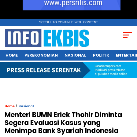
SCROLL TO CONTINUE WITH CONTENT
HOME
PEREKONOMIAN
NASIONAL
POLITIK
ENTERTA
/
Home
Nasional
Menteri BUMN Erick Thohir Diminta
Segera Evaluasi Kasus yang
Menimpa Bank Syariah Indonesia