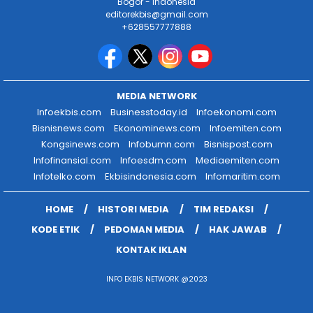
Bogor - Indonesia
editorekbis@gmail.com
+628557777888
MEDIA NETWORK
Infoekbis.com
Businesstoday.id
Infoekonomi.com
Bisnisnews.com
Ekonominews.com
Infoemiten.com
Kongsinews.com
Infobumn.com
Bisnispost.com
Infofinansial.com
Infoesdm.com
Mediaemiten.com
Infotelko.com
Ekbisindonesia.com
Infomaritim.com
HOME
HISTORI MEDIA
TIM REDAKSI
KODE ETIK
PEDOMAN MEDIA
HAK JAWAB
KONTAK IKLAN
INFO EKBIS NETWORK @2023