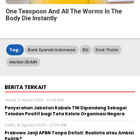
One Teaspoon And All The Worms In The
Body Die Instantly
Tag :
Bank Syariah Indonesia
BSI
Erick Thohir
Menteri BUMN
BERITA TERKAIT
Jumat, 27 Maret 2026 - 07:43 WIB
Penyerahan Jabatan Kabais TNI Dipandang Sebagai
Teladan Positif bagi Tata Kelola Organisasi Negara
Sabtu, 16 Agustus 2025 - 07:20 WIB
Prabowo Janji APBN Tanpa Defisit: Realistis atau Ambisi
Politik?