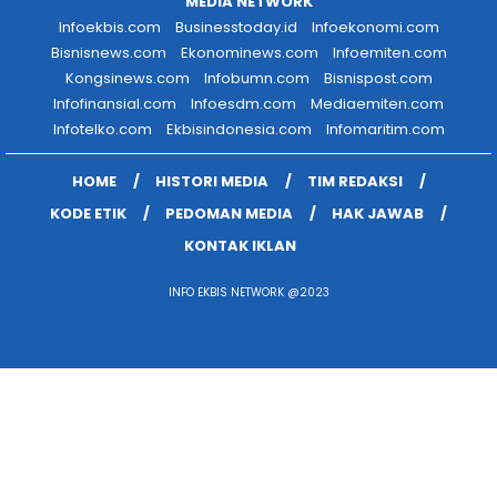
MEDIA NETWORK
Infoekbis.com
Businesstoday.id
Infoekonomi.com
Bisnisnews.com
Ekonominews.com
Infoemiten.com
Kongsinews.com
Infobumn.com
Bisnispost.com
Infofinansial.com
Infoesdm.com
Mediaemiten.com
Infotelko.com
Ekbisindonesia.com
Infomaritim.com
HOME
HISTORI MEDIA
TIM REDAKSI
KODE ETIK
PEDOMAN MEDIA
HAK JAWAB
KONTAK IKLAN
INFO EKBIS NETWORK @2023