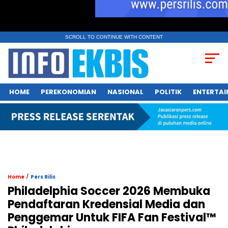
SCROLL TO CONTINUE WITH CONTENT
HOME
PEREKONOMIAN
NASIONAL
POLITIK
ENTERTA
/
Home
Pers Rilis
Philadelphia Soccer 2026 Membuka
Pendaftaran Kredensial Media dan
Penggemar Untuk FIFA Fan Festival™