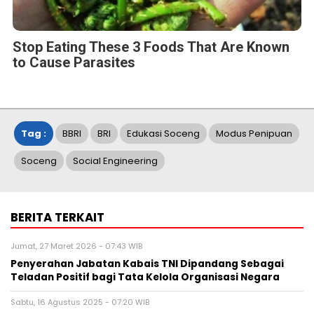
Stop Eating These 3 Foods That Are Known
to Cause Parasites
Tag :
BBRI
BRI
Edukasi Soceng
Modus Penipuan
Soceng
Social Engineering
BERITA TERKAIT
Jumat, 27 Maret 2026 - 07:43 WIB
Penyerahan Jabatan Kabais TNI Dipandang Sebagai
Teladan Positif bagi Tata Kelola Organisasi Negara
Sabtu, 16 Agustus 2025 - 07:20 WIB