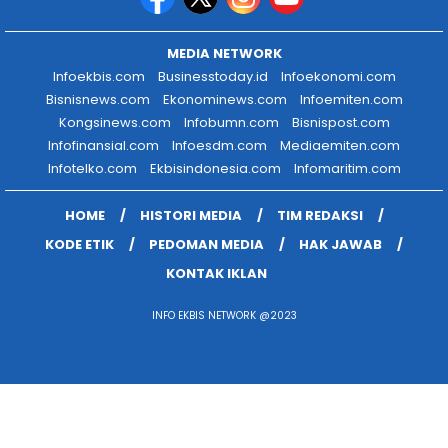
MEDIA NETWORK
Infoekbis.com
Businesstoday.id
Infoekonomi.com
Bisnisnews.com
Ekonominews.com
Infoemiten.com
Kongsinews.com
Infobumn.com
Bisnispost.com
Infofinansial.com
Infoesdm.com
Mediaemiten.com
Infotelko.com
Ekbisindonesia.com
Infomaritim.com
HOME
HISTORI MEDIA
TIM REDAKSI
KODE ETIK
PEDOMAN MEDIA
HAK JAWAB
KONTAK IKLAN
INFO EKBIS NETWORK @2023