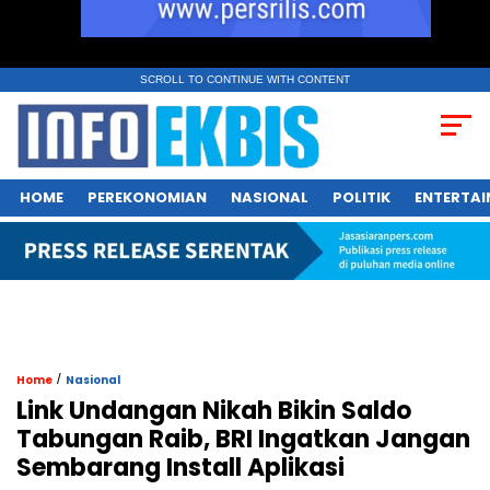
SCROLL TO CONTINUE WITH CONTENT
HOME
PEREKONOMIAN
NASIONAL
POLITIK
ENTERTA
/
Home
Nasional
Link Undangan Nikah Bikin Saldo
Tabungan Raib, BRI Ingatkan Jangan
Sembarang Install Aplikasi