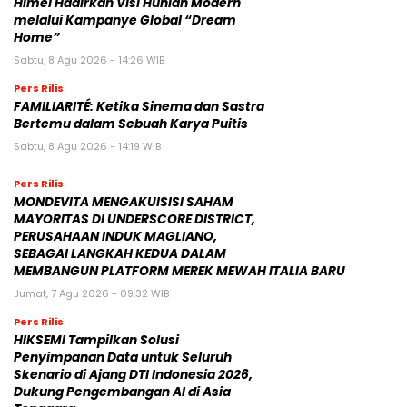
Himel Hadirkan Visi Hunian Modern
melalui Kampanye Global “Dream
Home”
Sabtu, 8 Agu 2026 - 14:26 WIB
Pers Rilis
FAMILIARITÉ: Ketika Sinema dan Sastra
Bertemu dalam Sebuah Karya Puitis
Sabtu, 8 Agu 2026 - 14:19 WIB
Pers Rilis
MONDEVITA MENGAKUISISI SAHAM
MAYORITAS DI UNDERSCORE DISTRICT,
PERUSAHAAN INDUK MAGLIANO,
SEBAGAI LANGKAH KEDUA DALAM
MEMBANGUN PLATFORM MEREK MEWAH ITALIA BARU
Jumat, 7 Agu 2026 - 09:32 WIB
Pers Rilis
HIKSEMI Tampilkan Solusi
Penyimpanan Data untuk Seluruh
Skenario di Ajang DTI Indonesia 2026,
Dukung Pengembangan AI di Asia