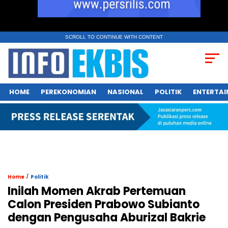
SCROLL TO CONTINUE WITH CONTENT
HOME
PEREKONOMIAN
NASIONAL
POLITIK
ENTERTA
/
Home
Politik
Inilah Momen Akrab Pertemuan
Calon Presiden Prabowo Subianto
dengan Pengusaha Aburizal Bakrie