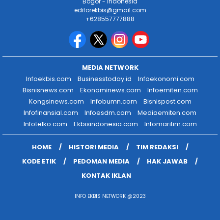
Bogor - Indonesia
editorekbis@gmail.com
+628557777888
MEDIA NETWORK
Infoekbis.com
Businesstoday.id
Infoekonomi.com
Bisnisnews.com
Ekonominews.com
Infoemiten.com
Kongsinews.com
Infobumn.com
Bisnispost.com
Infofinansial.com
Infoesdm.com
Mediaemiten.com
Infotelko.com
Ekbisindonesia.com
Infomaritim.com
HOME
HISTORI MEDIA
TIM REDAKSI
KODE ETIK
PEDOMAN MEDIA
HAK JAWAB
KONTAK IKLAN
INFO EKBIS NETWORK @2023