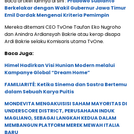
Baca artikel lainnya di sini :
Prabowo Subianto
Berkelakar dengan Wakil Gubernur Jawa Timur
Emil Dardak Mengenai Kriteria Pemimpin
Mereka ditemani CEO TvOne Taufan Eko Nugroho
dan Anindra Ardiansyah Bakrie atau kerap disapa
Ardi Bakrie selaku Komisaris utama TvOne.
Baca Juga:
Himel Hadirkan Visi Hunian Modern melalui
Kampanye Global “Dream Home”
FAMILIARITÉ: Ketika Sinema dan Sastra Bertemu
dalam Sebuah Karya Puitis
MONDEVITA MENGAKUISISI SAHAM MAYORITAS DI
UNDERSCORE DISTRICT, PERUSAHAAN INDUK
MAGLIANO, SEBAGAI LANGKAH KEDUA DALAM
MEMBANGUN PLATFORM MEREK MEWAH ITALIA
BARU