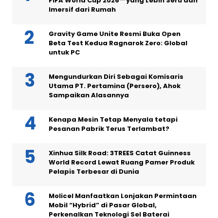
FIFA World Cup 2026™ yang Lebih Seru dan
Imersif dari Rumah
Gravity Game Unite Resmi Buka Open
Beta Test Kedua Ragnarok Zero: Global
untuk PC
Mengundurkan Diri Sebagai Komisaris
Utama PT. Pertamina (Persero), Ahok
Sampaikan Alasannya
Kenapa Mesin Tetap Menyala tetapi
Pesanan Pabrik Terus Terlambat?
Xinhua Silk Road: 3TREES Catat Guinness
World Record Lewat Ruang Pamer Produk
Pelapis Terbesar di Dunia
Molicel Manfaatkan Lonjakan Permintaan
Mobil “Hybrid” di Pasar Global,
Perkenalkan Teknologi Sel Baterai