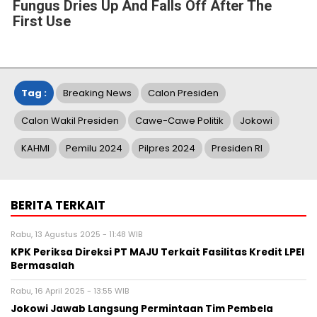
Fungus Dries Up And Falls Off After The
First Use
Tag :
Breaking News
Calon Presiden
Calon Wakil Presiden
Cawe-Cawe Politik
Jokowi
KAHMI
Pemilu 2024
Pilpres 2024
Presiden RI
BERITA TERKAIT
Rabu, 13 Agustus 2025 - 11:48 WIB
KPK Periksa Direksi PT MAJU Terkait Fasilitas Kredit LPEI
Bermasalah
Rabu, 16 April 2025 - 13:55 WIB
Jokowi Jawab Langsung Permintaan Tim Pembela