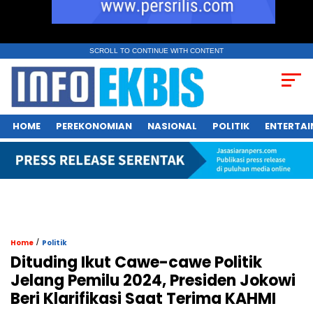
SCROLL TO CONTINUE WITH CONTENT
HOME
PEREKONOMIAN
NASIONAL
POLITIK
ENTERTA
/
Home
Politik
Dituding Ikut Cawe-cawe Politik
Jelang Pemilu 2024, Presiden Jokowi
Beri Klarifikasi Saat Terima KAHMI