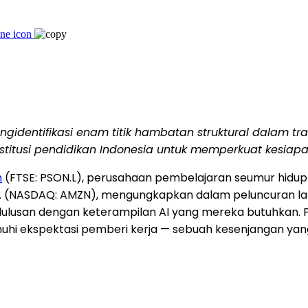
identifikasi enam titik hambatan struktural dalam tran
nstitusi pendidikan Indonesia untuk memperkuat kesiapan
n
(FTSE: PSON.L), perusahaan pembelajaran seumur hidu
. (NASDAQ: AMZN), mengungkapkan dalam peluncuran lapor
 lulusan dengan keterampilan AI yang mereka butuhkan.
nuhi ekspektasi pemberi kerja — sebuah kesenjangan yan