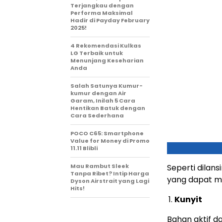
Terjangkau dengan
Performa Maksimal
Hadir di Payday February
2025!
4 Rekomendasi Kulkas
LG Terbaik untuk
Menunjang Keseharian
Anda
Salah Satunya Kumur-
kumur dengan Air
Garam, Inilah 5 Cara
Hentikan Batuk dengan
Cara Sederhana
POCO C65: Smartphone
Value for Money di Promo
11.11 Blibli
Mau Rambut Sleek
Seperti dilan
Tanpa Ribet? Intip Harga
yang dapat m
Dyson Airstrait yang Lagi
Hits!
Kunyit
Bahan aktif d