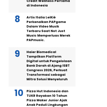
Credit Wellness Pertama
di Indonesia
Artis Italia LeiKiè
Perkenalkan PAPgame
Dalam Video Musik
Terbaru Saat Not Just
Music Memperluas Merek
PAPmusic.
Haier Biomedical
Tampilkan Platform
Digital untuk Pengelolaan
Bank Darah di Ajang ISBT
Congress 2026, Perkuat
Transformasi sebagai
Mitra Solusi Menyeluruh
Pizza Hut Indonesia dan
TUKR Rayakan 10 Tahun
Pizza Maker Junior Ajak
Anak Peduli Lingkungan