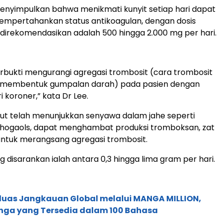
menyimpulkan bahwa menikmati kunyit setiap hari dapat
pertahankan status antikoagulan, dengan dosis
irekomendasikan adalah 500 hingga 2.000 mg per hari.
erbukti mengurangi agregasi trombosit (cara trombosit
membentuk gumpalan darah) pada pasien dengan
i koroner,” kata Dr Lee.
anjut telah menunjukkan senyawa dalam jahe seperti
shogaols, dapat menghambat produksi tromboksan, zat
untuk merangsang agregasi trombosit.
g disarankan ialah antara 0,3 hingga lima gram per hari.
rluas Jangkauan Global melalui MANGA MILLION,
nga yang Tersedia dalam 100 Bahasa