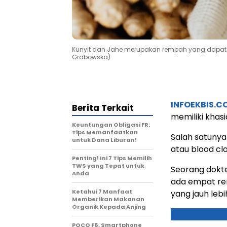
Kunyit dan Jahe merupakan rempah yang dapat 
Grabowska)
INFOEKBIS.C
Berita Terkait
memiliki khas
Keuntungan Obligasi FR:
Tips Memanfaatkan
Salah satuny
untuk Dana Liburan!
atau blood clo
Penting! Ini 7 Tips Memilih
TWS yang Tepat untuk
Seorang dokt
Anda
ada empat re
Ketahui 7 Manfaat
yang jauh leb
Memberikan Makanan
Organik Kepada Anjing
POCO F6, Smartphone