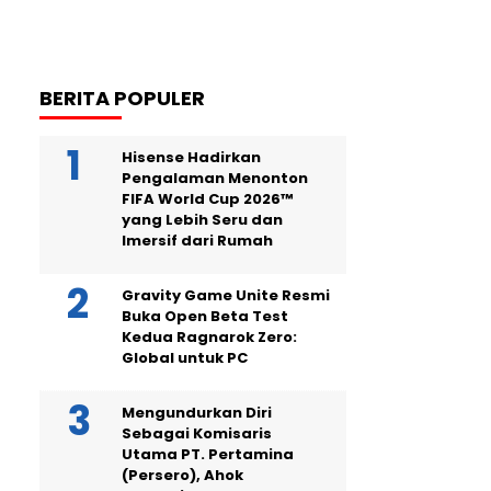
BERITA POPULER
Hisense Hadirkan
Pengalaman Menonton
FIFA World Cup 2026™
yang Lebih Seru dan
Imersif dari Rumah
Gravity Game Unite Resmi
Buka Open Beta Test
Kedua Ragnarok Zero:
Global untuk PC
Mengundurkan Diri
Sebagai Komisaris
Utama PT. Pertamina
(Persero), Ahok