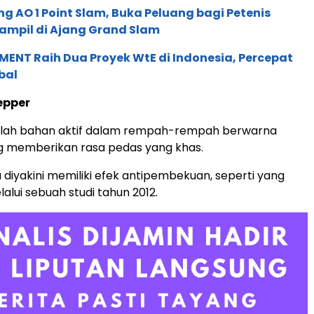
g AO 1 Point Slam, Buka Peluang bagi Petenis
ampil di Ajang Grand Slam
ENT Raih Dua Proyek WtE di Indonesia, Percepat
bal
epper
alah bahan aktif dalam rempah-rempah berwarna
g memberikan rasa pedas yang khas.
a diyakini memiliki efek antipembekuan, seperti yang
alui sebuah studi tahun 2012.