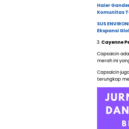
Haier Ganden
Komunitas T
SUS ENVIRONM
Ekspansi Glo
Cayenne P
Capsaicin ad
merah ini yan
Capsaicin jug
terungkap mel