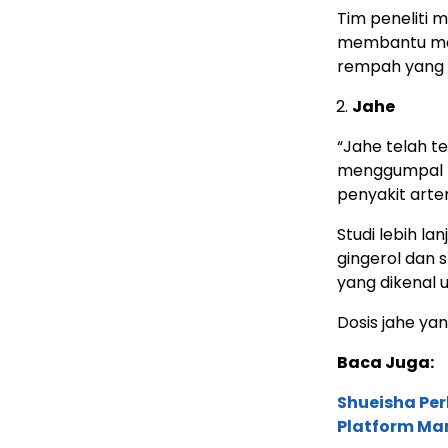
Tim peneliti 
membantu mem
rempah yang d
Jahe
“Jahe telah t
menggumpal 
penyakit arter
Studi lebih l
gingerol dan 
yang dikenal 
Dosis jahe yan
Baca Juga:
Shueisha Pe
Platform Ma