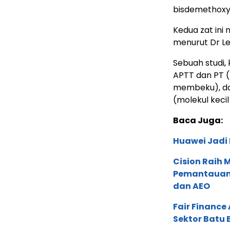
bisdemethoxyc
Kedua zat ini 
menurut Dr Le
Sebuah studi,
APTT dan PT 
membeku), da
(molekul keci
Baca Juga:
Huawei Jadi
Cision Raih
Pemantauan d
dan AEO
Fair Financ
Sektor Batu 