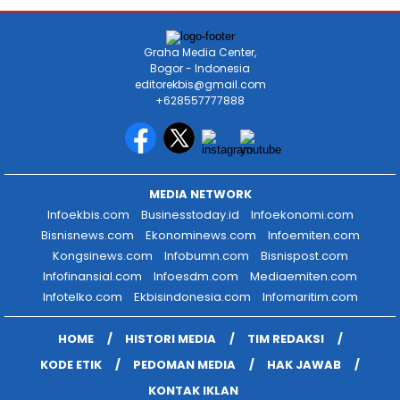
Graha Media Center,
Bogor - Indonesia
editorekbis@gmail.com
+628557777888
MEDIA NETWORK
Infoekbis.com
Businesstoday.id
Infoekonomi.com
Bisnisnews.com
Ekonominews.com
Infoemiten.com
Kongsinews.com
Infobumn.com
Bisnispost.com
Infofinansial.com
Infoesdm.com
Mediaemiten.com
Infotelko.com
Ekbisindonesia.com
Infomaritim.com
HOME
HISTORI MEDIA
TIM REDAKSI
KODE ETIK
PEDOMAN MEDIA
HAK JAWAB
KONTAK IKLAN