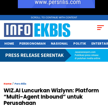
SCROLL TO CONTINUE WITH CONTENT
HOME
PEREKONOMIAN
NASIONAL
POLITIK
ENTERTA
/
Home
Pers Rilis
WIZ.AI Luncurkan Wizlynn: Platform
“Multi-Agent Inbound” untuk
Perusahaan