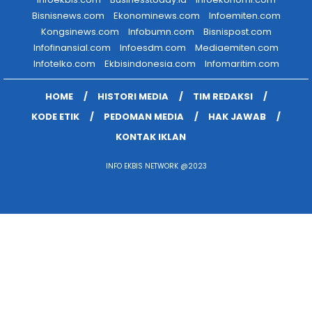
Bisnisnews.com
Ekonominews.com
Infoemiten.com
Kongsinews.com
Infobumn.com
Bisnispost.com
Infofinansial.com
Infoesdm.com
Mediaemiten.com
Infotelko.com
Ekbisindonesia.com
Infomaritim.com
HOME
HISTORI MEDIA
TIM REDAKSI
KODE ETIK
PEDOMAN MEDIA
HAK JAWAB
KONTAK IKLAN
INFO EKBIS NETWORK @2023