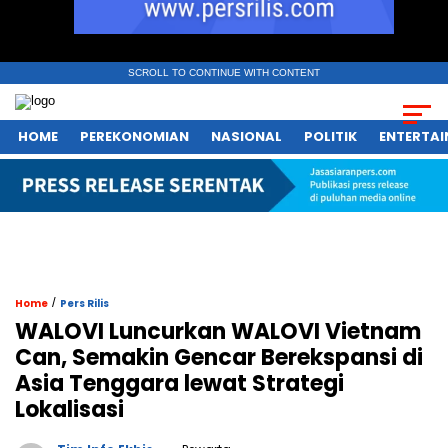
SCROLL TO CONTINUE WITH CONTENT
HOME
PEREKONOMIAN
NASIONAL
POLITIK
ENTERTA
/
Home
Pers Rilis
WALOVI Luncurkan WALOVI Vietnam
Can, Semakin Gencar Berekspansi di
Asia Tenggara lewat Strategi
Lokalisasi