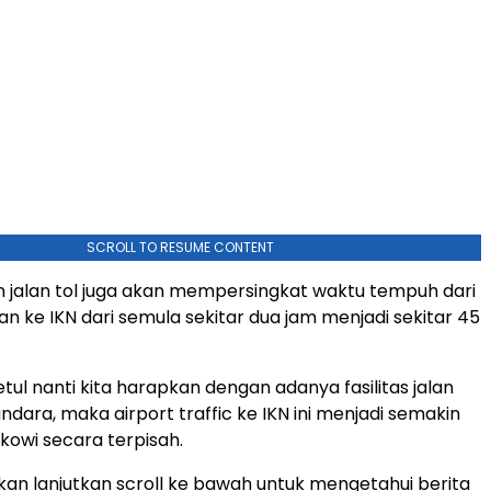
SCROLL TO RESUME CONTENT
jalan tol juga akan mempersingkat waktu tempuh dari
an ke IKN dari semula sekitar dua jam menjadi sekitar 45
etul nanti kita harapkan dengan adanya fasilitas jalan
 bandara, maka airport traffic ke IKN ini menjadi semakin
okowi secara terpisah.
hkan lanjutkan scroll ke bawah untuk mengetahui berita