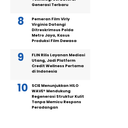
Generasi Terbaru
Pemeran Film Virly
Virginia Datangi
Ditreskrimsus Polda
Metro Jaya, Kasus
Produksi Film Dewasa
FLIN Rilis Layanan Mediasi
Utang, Jadi Platform
Credit Wellness Pertama
di Indonesia
SCIE Menunjukkan HILO
WAVE® Mendukung
Regenerasi Struktur Kulit
Tanpa Memicu Respons
Peradangan