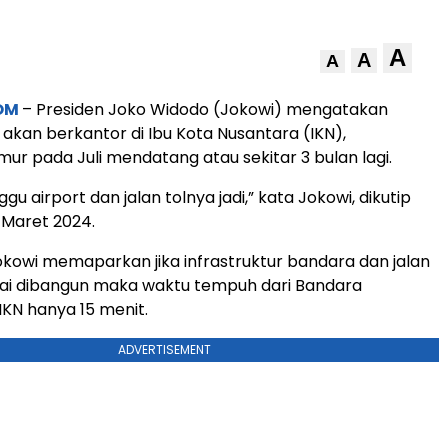
A
A
A
OM
– Presiden Joko Widodo (Jokowi) mengatakan
 akan berkantor di Ibu Kota Nusantara (IKN),
mur pada Juli mendatang atau sekitar 3 bulan lagi.
ggu airport dan jalan tolnya jadi,” kata Jokowi, dikutip
 Maret 2024.
 Jokowi memaparkan jika infrastruktur bandara dan jalan
esai dibangun maka waktu tempuh dari Bandara
IKN hanya 15 menit.
ADVERTISEMENT