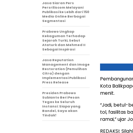
Jasa Siaran Pers
Persriliscom Melayani
Publikasi ke Lebih dari 150
Media Online Berbagai
Segmentasi
Prabowo Ungkap
Kekaguman Terhadap
Sejarah Turki, Sebut
Ataturk dan Mehmed II
Sebagai Inspirasi
Jasa Reputation
Management dan Image
Restoration (Pemulihan
Citra) dengan
Implementasi Publikasi
Pembangunan 
Press Release
Kota Balikpap
menit.
Presiden Prabowo
Subianto Beri Pesan
Tegas ke Seluruh
“Jadi, betul-b
Instansi: Siapa yang
Bandel, Saya akan
tol, fasilitas
Tindak!
ramai,” ujar J
REDAKSI: Sila