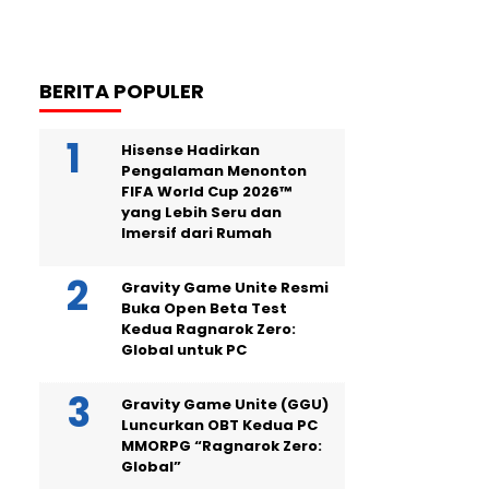
BERITA POPULER
Hisense Hadirkan
Pengalaman Menonton
FIFA World Cup 2026™
yang Lebih Seru dan
Imersif dari Rumah
Gravity Game Unite Resmi
Buka Open Beta Test
Kedua Ragnarok Zero:
Global untuk PC
Gravity Game Unite (GGU)
Luncurkan OBT Kedua PC
MMORPG “Ragnarok Zero:
Global”