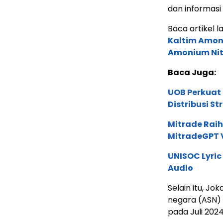
dan informasi
Baca artikel la
Kaltim Amoni
Amonium Nit
Baca Juga:
UOB Perkuat
Distribusi St
Mitrade Raih
MitradeGPT V
UNISOC Lyri
Audio
Selain itu, J
negara (ASN)
pada Juli 202