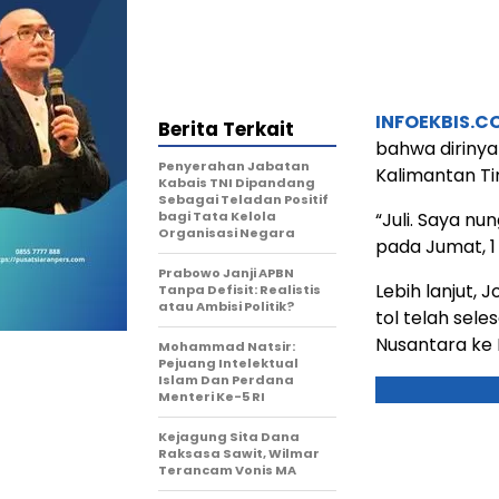
INFOEKBIS.C
Berita Terkait
bahwa dirinya
Penyerahan Jabatan
Kalimantan Ti
Kabais TNI Dipandang
Sebagai Teladan Positif
bagi Tata Kelola
“Juli. Saya nun
Organisasi Negara
pada Jumat, 1
Prabowo Janji APBN
Lebih lanjut,
Tanpa Defisit: Realistis
atau Ambisi Politik?
tol telah sel
Nusantara ke 
Mohammad Natsir:
Pejuang Intelektual
Islam Dan Perdana
Menteri Ke-5 RI
Kejagung Sita Dana
Raksasa Sawit, Wilmar
Terancam Vonis MA