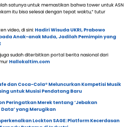
salah satunya untuk memastikan bahwa tower untuk ASN
nkam itu bisa selesai dengan tepat waktu,” tutur
en video, di sini:
Hadiri Wisuda UKRI, Prabowo
epada Anak-anak Muda, Jadilah Pemimpin yang
t
s juga sudah diterbitkan portal berita nasional dari
imur
Hallokaltim.com
afe dan Coca-Cola® Meluncurkan Kompetisi Musik
sing untuk Musisi Pendatang Baru
ion Peringatkan Merek tentang ‘Jebakan
 Data’ yang Merugikan
perkenalkan Lockton SAGE: Platform Kecerdasan