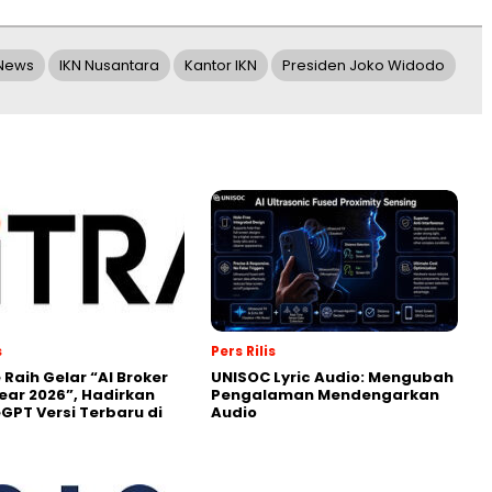
 News
IKN Nusantara
Kantor IKN
Presiden Joko Widodo
s
Pers Rilis
 Raih Gelar “AI Broker
UNISOC Lyric Audio: Mengubah
Year 2026”, Hadirkan
Pengalaman Mendengarkan
GPT Versi Terbaru di
Audio