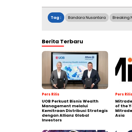
Tag :
Bandara Nusantara
Breaking
Berita Terbaru
Pers Rilis
Pers Rili
UOB Perkuat Bisnis Wealth
Mitrade
Management melalui
of the 
Kemitraan Distribusi Strategis
Mitrade
dengan Allianz Global
Asia
Investors