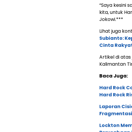
“Saya kesini 
kita, untuk Ha
Jokowi.***
Lihat juga kont
Subianto: K
Cinta Rakya
Artikel di ata
Kalimantan T
Baca Juga:
Hard Rock C
Hard Rock Ri
Laporan Cis
Fragmentasi
Lockton Mem