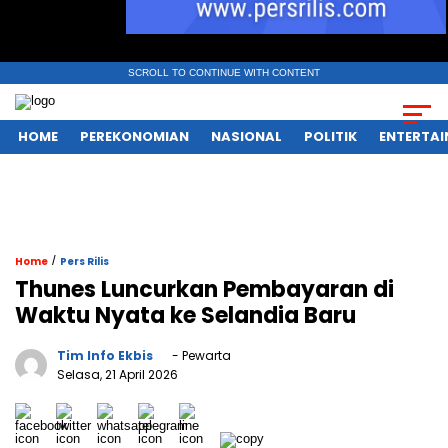
SCROLL TO CONTINUE WITH CONTENT
HOME
PEREKONOMIAN
NASIONAL
POLITIK
ENTERTA
/
Home
Pers Rilis
Thunes Luncurkan Pembayaran di
Waktu Nyata ke Selandia Baru
Tim Info Ekbis
- Pewarta
Selasa, 21 April 2026