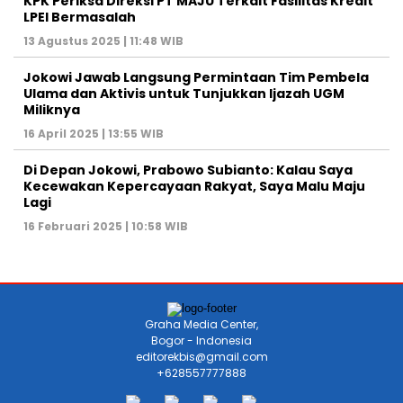
KPK Periksa Direksi PT MAJU Terkait Fasilitas Kredit
LPEI Bermasalah
13 Agustus 2025 | 11:48 WIB
Jokowi Jawab Langsung Permintaan Tim Pembela
Ulama dan Aktivis untuk Tunjukkan Ijazah UGM
Miliknya
16 April 2025 | 13:55 WIB
Di Depan Jokowi, Prabowo Subianto: Kalau Saya
Kecewakan Kepercayaan Rakyat, Saya Malu Maju
Lagi
16 Februari 2025 | 10:58 WIB
Graha Media Center,
Bogor - Indonesia
editorekbis@gmail.com
+628557777888