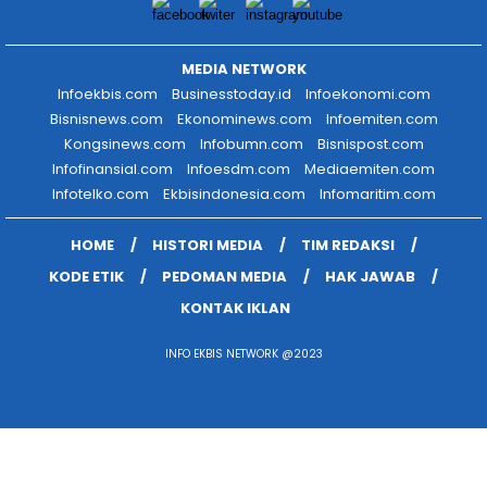
MEDIA NETWORK
Infoekbis.com
Businesstoday.id
Infoekonomi.com
Bisnisnews.com
Ekonominews.com
Infoemiten.com
Kongsinews.com
Infobumn.com
Bisnispost.com
Infofinansial.com
Infoesdm.com
Mediaemiten.com
Infotelko.com
Ekbisindonesia.com
Infomaritim.com
HOME
HISTORI MEDIA
TIM REDAKSI
KODE ETIK
PEDOMAN MEDIA
HAK JAWAB
KONTAK IKLAN
INFO EKBIS NETWORK @2023