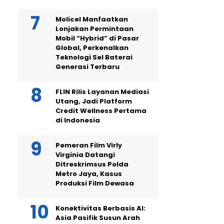
Molicel Manfaatkan
Lonjakan Permintaan
Mobil “Hybrid” di Pasar
Global, Perkenalkan
Teknologi Sel Baterai
Generasi Terbaru
FLIN Rilis Layanan Mediasi
Utang, Jadi Platform
Credit Wellness Pertama
di Indonesia
Pemeran Film Virly
Virginia Datangi
Ditreskrimsus Polda
Metro Jaya, Kasus
Produksi Film Dewasa
Konektivitas Berbasis AI:
Asia Pasifik Susun Arah