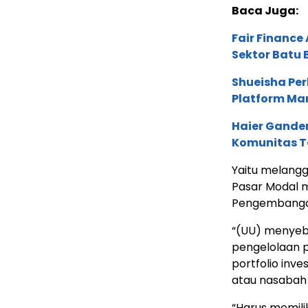
Baca Juga:
Fair Financ
Sektor Batu 
Shueisha Pe
Platform Ma
Haier Ganden
Komunitas T
Yaitu melang
Pasar Modal 
Pengembangan
“(UU) menyeb
pengelolaan po
portfolio inv
atau nasabah i
“Harus memili