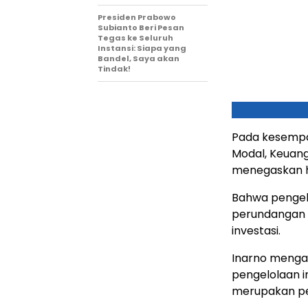
Presiden Prabowo
Subianto Beri Pesan
Tegas ke Seluruh
Instansi: Siapa yang
Bandel, Saya akan
Tindak!
Pada kesempa
Modal, Keuang
menegaskan h
Bahwa pengelo
perundangan d
investasi.
Inarno menga
pengelolaan i
merupakan pe