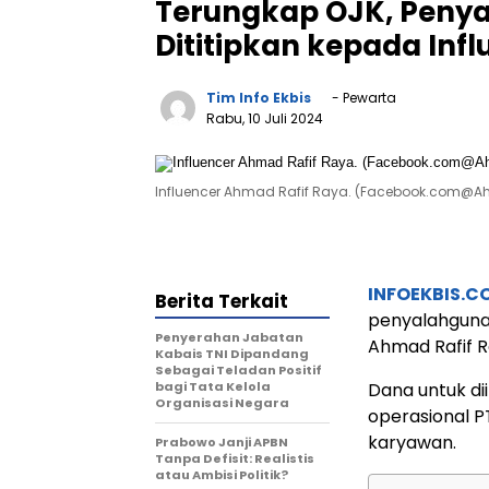
Terungkap OJK, Penya
Dititipkan kepada Inf
Tim Info Ekbis
- Pewarta
Rabu, 10 Juli 2024
Influencer Ahmad Rafif Raya. (Facebook.com@A
INFOEKBIS.C
Berita Terkait
penyalahgunaa
Penyerahan Jabatan
Ahmad Rafif 
Kabais TNI Dipandang
Sebagai Teladan Positif
bagi Tata Kelola
Dana untuk di
Organisasi Negara
operasional P
karyawan.
Prabowo Janji APBN
Tanpa Defisit: Realistis
atau Ambisi Politik?