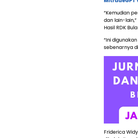
MitradeGPT V
“Kemudian per
dan lain-lain,
Hasil RDK Bula
“Ini digunak
sebenarnya dit
Friderica Wid