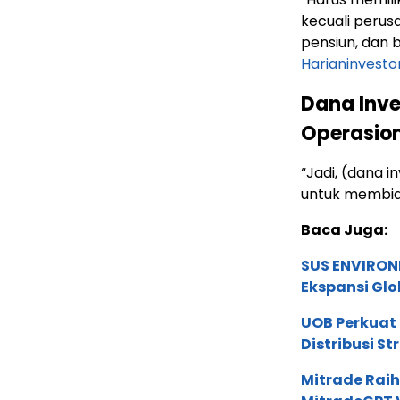
kecuali perus
pensiun, dan b
Harianinvest
Dana Inve
Operasion
“Jadi, (dana i
untuk membiay
Baca Juga:
SUS ENVIRONM
Ekspansi Glo
UOB Perkuat
Distribusi St
Mitrade Raih