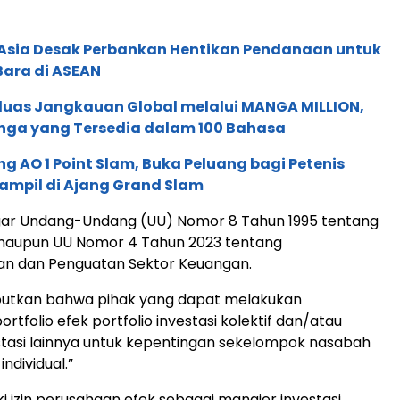
e Asia Desak Perbankan Hentikan Pendanaan untuk
Bara di ASEAN
rluas Jangkauan Global melalui MANGA MILLION,
nga yang Tersedia dalam 100 Bahasa
g AO 1 Point Slam, Buka Peluang bagi Petenis
ampil di Ajang Grand Slam
gar Undang-Undang (UU) Nomor 8 Tahun 1995 tentang
maupun UU Nomor 4 Tahun 2023 tentang
 dan Penguatan Sektor Keuangan.
utkan bahwa pihak yang dapat melakukan
rtfolio efek portfolio investasi kolektif dan/atau
estasi lainnya untuk kepentingan sekelompok nasabah
ndividual.”
ki izin perusahaan efek sebagai manajer investasi