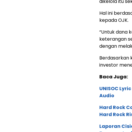
dikelola itu se
Hal ini berda
kepada OJK.
“Untuk dana k
keterangan se
dengan melaku
Berdasarkan k
investor mene
Baca Juga:
UNISOC Lyri
Audio
Hard Rock C
Hard Rock Ri
Laporan Cis