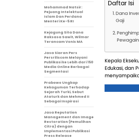
Daftar Isi
Mohammad Natsir:
Pejuang Intelektual
Dana Inve
Islam Dan Perdana
Gaji
Menteri Ke-5 RI
Kejagung Sita Dana
Penghimp
Raksasa Sawit, Wilmar
Pewagai
Terancam Vonis MA
Jasa Siaran Pers
Persriliscom Melayani
Kepala Ekseku
Publikasi ke Lebih dari 150
Media Online Berbagai
Edukasi, dan 
Segmentasi
menyampaikan 
Prabowo Ungkap
Kekaguman Terhadap
Sejarah Turki, Sebut
Ataturk dan Mehmed II
Sebagai Inspirasi
Jasa Reputation
Management dan Image
Restoration (Pemulihan
Citra) dengan
Implementasi Publikasi
Press Release