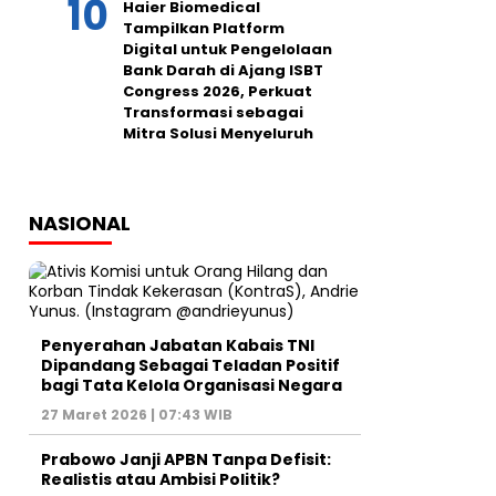
Haier Biomedical
Tampilkan Platform
Digital untuk Pengelolaan
Bank Darah di Ajang ISBT
Congress 2026, Perkuat
Transformasi sebagai
Mitra Solusi Menyeluruh
NASIONAL
Penyerahan Jabatan Kabais TNI
Dipandang Sebagai Teladan Positif
bagi Tata Kelola Organisasi Negara
27 Maret 2026 | 07:43 WIB
Prabowo Janji APBN Tanpa Defisit:
Realistis atau Ambisi Politik?