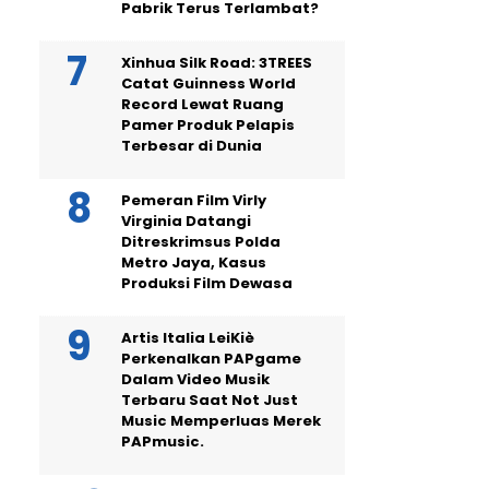
Pabrik Terus Terlambat?
Xinhua Silk Road: 3TREES
Catat Guinness World
Record Lewat Ruang
Pamer Produk Pelapis
Terbesar di Dunia
Pemeran Film Virly
Virginia Datangi
Ditreskrimsus Polda
Metro Jaya, Kasus
Produksi Film Dewasa
Artis Italia LeiKiè
Perkenalkan PAPgame
Dalam Video Musik
Terbaru Saat Not Just
Music Memperluas Merek
PAPmusic.