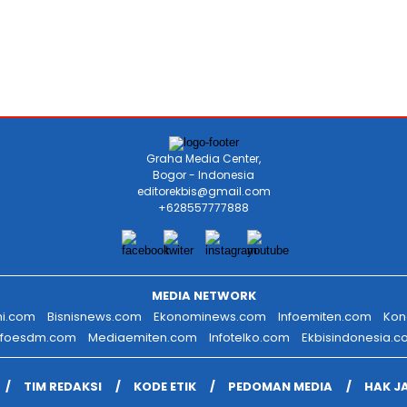
Graha Media Center,
Bogor - Indonesia
editorekbis@gmail.com
+628557777888
MEDIA NETWORK
mi.com
Bisnisnews.com
Ekonominews.com
Infoemiten.com
Kon
nfoesdm.com
Mediaemiten.com
Infotelko.com
Ekbisindonesia.
TIM REDAKSI
KODE ETIK
PEDOMAN MEDIA
HAK J