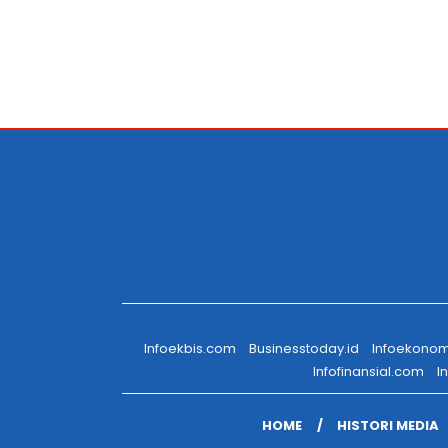
Infoekbis.com
Businesstoday.id
Infoekono
Infofinansial.com
I
HOME
HISTORI MEDIA