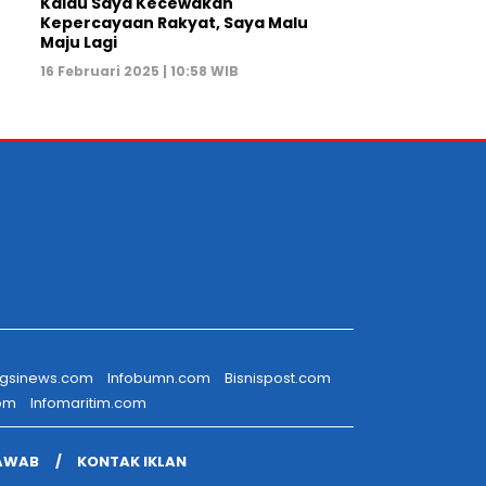
Kalau Saya Kecewakan
Kepercayaan Rakyat, Saya Malu
Maju Lagi
16 Februari 2025 | 10:58 WIB
gsinews.com
Infobumn.com
Bisnispost.com
com
Infomaritim.com
AWAB
KONTAK IKLAN